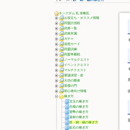
•
キングダム 乱 攻略乱
お役立ち・オススメ情報
同盟討伐戦
武将一覧
武将所属
ガチャ
追想カード
同盟試練
同盟争覇戦
ノーマルクエスト
イベントクエスト
マルチクエスト
軍議演習・改
大功の覇者
英傑の門
初心者向け情報
稼ぎ方
宝玉の稼ぎ方
兵糧の稼ぎ方
貨幣の稼ぎ方
資材の稼ぎ方
鉄・銅・錫の稼ぎ方
鉱石の稼ぎ方