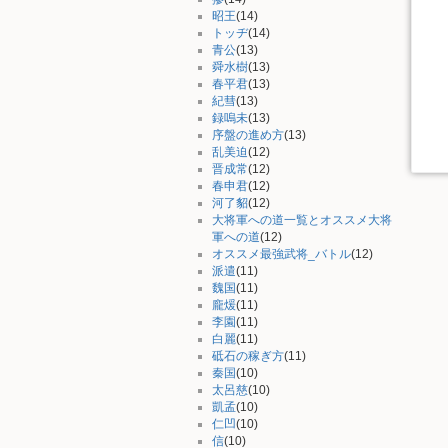
昭王
(14)
トッヂ
(14)
青公
(13)
舜水樹
(13)
春平君
(13)
紀彗
(13)
録嗚未
(13)
序盤の進め方
(13)
乱美迫
(12)
晋成常
(12)
春申君
(12)
河了貂
(12)
大将軍への道一覧とオススメ大将
軍への道
(12)
オススメ最強武将_バトル
(12)
派遣
(11)
魏国
(11)
龐煖
(11)
李園
(11)
白麗
(11)
砥石の稼ぎ方
(11)
秦国
(10)
太呂慈
(10)
凱孟
(10)
仁凹
(10)
信
(10)