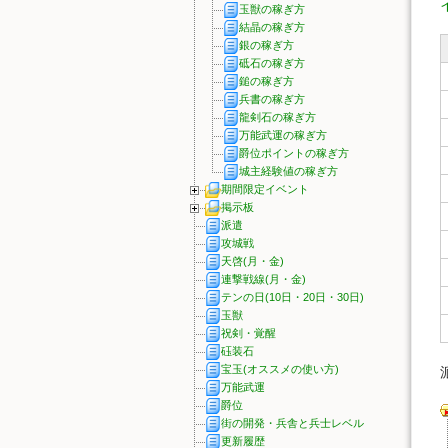
玉獣の稼ぎ方
結晶の稼ぎ方
銀の稼ぎ方
砥石の稼ぎ方
鎚の稼ぎ方
兵書の稼ぎ方
龍剣石の稼ぎ方
万能武運の稼ぎ方
爵位ポイントの稼ぎ方
城主経験値の稼ぎ方
期間限定イベント
掲示板
派遣
攻城戦
天啓(月・金)
連撃戦線(月・金)
テンの日(10日・20日・30日)
玉獣
祝剣・覚醒
砡装石
宝玉(オススメの使い方)
万能武運
爵位
街の開発・兵舎と兵士レベル
更新履歴