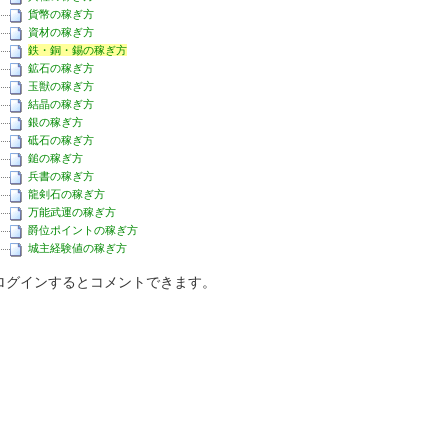
貨幣の稼ぎ方
資材の稼ぎ方
鉄・銅・錫の稼ぎ方
鉱石の稼ぎ方
玉獣の稼ぎ方
結晶の稼ぎ方
銀の稼ぎ方
砥石の稼ぎ方
鎚の稼ぎ方
兵書の稼ぎ方
龍剣石の稼ぎ方
万能武運の稼ぎ方
爵位ポイントの稼ぎ方
城主経験値の稼ぎ方
ログインするとコメントできます。