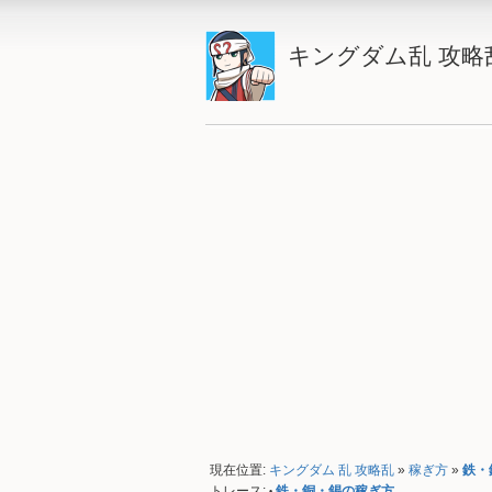
キングダム乱 攻略
現在位置:
キングダム 乱 攻略乱
»
稼ぎ方
»
鉄・
トレース:
鉄・銅・錫の稼ぎ方