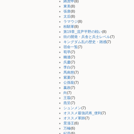
縛虎申
(8)
東美
(8)
張唐
(8)
太后
(8)
ラマウジ
(8)
桓騎軍
(8)
第19章_流尹平野の戦い
(8)
街の開発・兵舎と兵士レベル
(7)
キングダム乱の歴史・雑感
(7)
宿命一覧
(7)
荀早
(7)
幽連
(7)
呉慶
(7)
李白
(7)
馬南慈
(7)
紫夏
(7)
公孫龍
(7)
嬴政
(7)
向
(7)
王翦
(7)
燕呈
(7)
シュンメン
(7)
オススメ最強武将_便利
(7)
オススメ軍師
(7)
景湣王
(6)
万極
(6)
紀昌
(6)