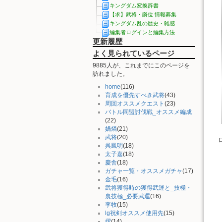
キングダム変換辞書
【求】武将・爵位 情報募集
キングダム乱の歴史・雑感
編集者ログインと編集方法
更新履歴
よく見られているページ
9885人が、これまでにこのページを
訪れました。
home
(116)
育成を優先すべき武将
(43)
周回オススメクエスト
(23)
バトル同盟討伐戦_オススメ編成
(22)
媧燐
(21)
武将
(20)
呉鳳明
(18)
太子嘉
(18)
慶舎
(18)
ガチャ一覧・オススメガチャ
(17)
金毛
(16)
武将獲得時の獲得武運と_技極・
裏技極_必要武運
(16)
李牧
(15)
lg祝剣オススメ使用先
(15)
摎
(14)