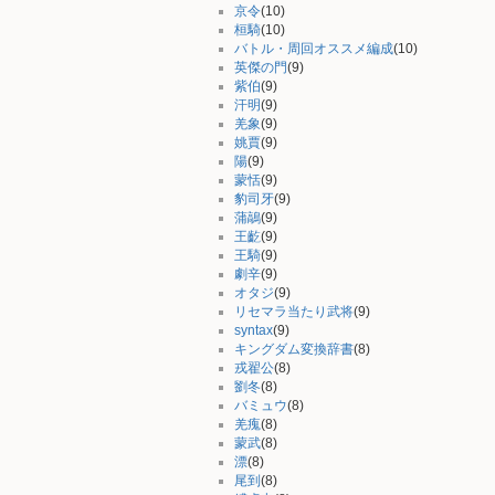
京令
(10)
桓騎
(10)
バトル・周回オススメ編成
(10)
英傑の門
(9)
紫伯
(9)
汗明
(9)
羌象
(9)
姚賈
(9)
陽
(9)
蒙恬
(9)
豹司牙
(9)
蒲鶮
(9)
王齕
(9)
王騎
(9)
劇辛
(9)
オタジ
(9)
リセマラ当たり武将
(9)
syntax
(9)
キングダム変換辞書
(8)
戎翟公
(8)
劉冬
(8)
バミュウ
(8)
羌瘣
(8)
蒙武
(8)
漂
(8)
尾到
(8)