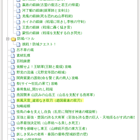
嬴政の鍛錬(古盟の復活と若王の帰還)
河了貂の鍛錬(娘軍師と女剣士)
羌瘣の鍛錬(死を恐れぬ山界戦術)
カイネの鍛錬（戦場に咲きし李牧の守剣）
王賁の鍛錬（戦場に轟く猛き雷）
蒙恬の鍛錬（戦場を支配する白き閃光）
防城バトル
挑戦！防城クエスト！
呂不韋の蔵
素材乱獲
百戦錬磨
覚醒せよ！王騎軍(王騎と龐煖) 攻略
野党の流儀（元野党等団の根城）
闇商紫夏の護衛(命を繋ぐ真の商人) 攻略
祭(サイ〜狂乱の果て) 攻略
秦将集結_開かれし戦端
燕国襲来 山読みの山岳王（山岳を支配する燕将軍）
疾風天雷_逡巡なき双刃（趙国最速の双刃）
知略縦横
怪鳥の傘を支えし自負（乱世に飛翔す神速の螺旋斬）
至強と最強・楚国の誇る大将軍（至強を誇る楚の巨人・天地揺るがす武の衝突
山界最強決定戦（山界統べる美しき死王）
中華を俯瞰せし東王（山睥睨不惑の東方王者）
妖しき笑みの老将・秦国の優将(堅城鉄壁の壁)
決戦 山陽攻防戦