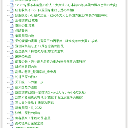
"アミ"を張る本能型の狩人・大炎追いし本能の将(本能の極みと童の大炎)
紅包収集イベント(五国を束ねし楚の宰相)
辣腕振るいし趙の忠臣・戦況を支えし秦国の策士(常笑の包囲戦術)
王都攻防戦 攻略
秦国の政 攻略
桓騎襲来
秦国共闘の地
天蛇饗爛の斉風（斉国王の因果律・猛進突破の大翼） 攻略
飛信隊集結せよ！(厚き忠義の副長)
怨念襲来！特攻の万極(怨念の追撃)
蒙家の系譜
病毒の矢・誇り高き老将の重み(恢奇無常の毒時雨)
対趙国共闘の地
乱世の慧眼_楚国宰相_春申君
蛇甘平原の戦い
天下統一への第一歩
超大国楚の激動
魏国攻防戦線(一箭擂潰(いっせんらいかい)の双鳳)
沈黙する蜘蛛の狩り場(森伏する沈思黙考の蜘蛛)
三大天と怪鳥！ 馬陽攻防戦
新春共闘・乱 2022
決戦 歴戦の猛将
刺客襲来！朱凶の長 燕呈
秦の怪鳥と金蘭之契