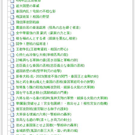
4周年記念前夜祭
超大国楚の暴威
秦国内乱！屯留の不穏な影
権謀術策！相国の野望
飛信隊攻防戦線
鷹揚自若の秦速戯将（怪鳥の志を継ぐ者達）
全中華最強の漢 蒙武（蒙家の力と策）
槍を極めんとする者（鍛錬を重ねし槍術）
闘争！歴戦の猛将達！
王都争乱(王都奪還戦・相国の野心)
心持たぬ冷徹な大槍(単槍匹馬の龍)
計略満ちる軍師の森(若き頭脳と軍略の師)
忠臣義士な秦国の丞相(忠臣義士な秦国の丞相)
趙国鉄壁の将(堅甲利刃の迫撃)
新春大戦-乱- 2023(難攻不落の関門・秦国王と金剛の剣)
知と武を兼ね備えた秦国の丞相(秦国軍総司令の挟撃)
智将集う魏の戦地(知略攻防戦・鉞操る火龍の大軍師)
国を守る黒き騎士(黒騎精鋭の門番)
六将を統べる秦の戦神(鬼神天翔の軍勢・鉞操る火龍の大軍師)
華爛漫(突破せよ！宮女包囲網！・救出せよ！根性宮女の危機)
後宮攻防戦(後宮駆ける御子の護剣)
大斧操る壊滅の六将(一撃粉砕の轟斧)
崇高なる趙の華(凛々しき両刀の剣士)
攻めよ秦国落とせよ国都(一撃粉砕の轟斧)
金城鉄壁(鬼謀の新三大天・遠い約束の城)