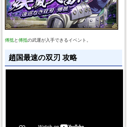
傅抵
と
傅抵
の武運が入手できるイベント。
趙国最速の双刃 攻略