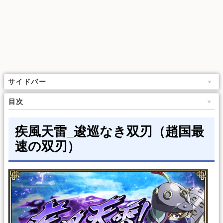
サイドバー
目次
疾風天雷_逡巡なき双刃（趙国最
速の双刃）