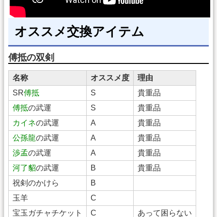
オススメ交換アイテム
傅抵の双剣
名称
オススメ度
理由
SR
傅抵
S
貴重品
傅抵
の武運
S
貴重品
カイネ
の武運
A
貴重品
公孫龍
の武運
A
貴重品
渉孟
の武運
A
貴重品
河了貂
の武運
B
貴重品
祝剣のかけら
B
玉羊
C
宝玉ガチャチケット
C
あって困らない