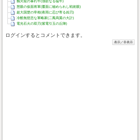
魏火龍の暴れ牛(強欲なる猛牛)
慧眼の仮面将軍(覆面に秘められし戦術眼)
超大国楚の宰相(夜雨に忍び寄る凶刃)
冷酷無慈悲な軍略家(二鳳両翼の大計)
電光石火の双刃(紫電引玉の丘陣)
ログインするとコメントできます。