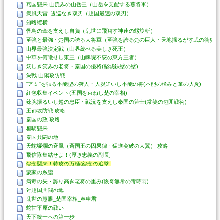
燕国襲来 山読みの山岳王（山岳を支配する燕将軍）
疾風天雷_逡巡なき双刃（趙国最速の双刃）
知略縦横
怪鳥の傘を支えし自負（乱世に飛翔す神速の螺旋斬）
至強と最強・楚国の誇る大将軍（至強を誇る楚の巨人・天地揺るがす武の衝突
山界最強決定戦（山界統べる美しき死王）
中華を俯瞰せし東王（山睥睨不惑の東方王者）
妖しき笑みの老将・秦国の優将(堅城鉄壁の壁)
決戦 山陽攻防戦
"アミ"を張る本能型の狩人・大炎追いし本能の将(本能の極みと童の大炎)
紅包収集イベント(五国を束ねし楚の宰相)
辣腕振るいし趙の忠臣・戦況を支えし秦国の策士(常笑の包囲戦術)
王都攻防戦 攻略
秦国の政 攻略
桓騎襲来
秦国共闘の地
天蛇饗爛の斉風（斉国王の因果律・猛進突破の大翼） 攻略
飛信隊集結せよ！(厚き忠義の副長)
怨念襲来！特攻の万極(怨念の追撃)
蒙家の系譜
病毒の矢・誇り高き老将の重み(恢奇無常の毒時雨)
対趙国共闘の地
乱世の慧眼_楚国宰相_春申君
蛇甘平原の戦い
天下統一への第一歩