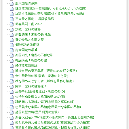
超大国楚の激動
魏国攻防戦線(一箭擂潰(いっせんらいかい)の双鳳)
沈黙する蜘蛛の狩り場(森伏する沈思黙考の蜘蛛)
三大天と怪鳥！ 馬陽攻防戦
新春共闘・乱 2022
決戦 歴戦の猛将
刺客襲来！朱凶の長 燕呈
秦の怪鳥と金蘭之契
4周年記念前夜祭
超大国楚の暴威
秦国内乱！屯留の不穏な影
権謀術策！相国の野望
飛信隊攻防戦線
鷹揚自若の秦速戯将（怪鳥の志を継ぐ者達）
全中華最強の漢 蒙武（蒙家の力と策）
槍を極めんとする者（鍛錬を重ねし槍術）
闘争！歴戦の猛将達！
王都争乱(王都奪還戦・相国の野心)
心持たぬ冷徹な大槍(単槍匹馬の龍)
計略満ちる軍師の森(若き頭脳と軍略の師)
忠臣義士な秦国の丞相(忠臣義士な秦国の丞相)
趙国鉄壁の将(堅甲利刃の迫撃)
新春大戦-乱- 2023(難攻不落の関門・秦国王と金剛の剣)
知と武を兼ね備えた秦国の丞相(秦国軍総司令の挟撃)
智将集う魏の戦地(知略攻防戦・鉞操る火龍の大軍師)