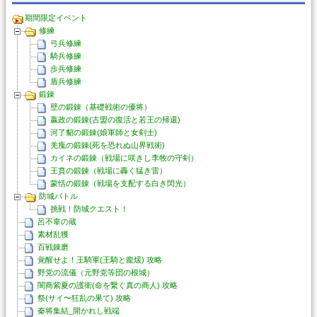
期間限定イベント
修練
弓兵修練
騎兵修練
歩兵修練
盾兵修練
鍛錬
壁の鍛錬（基礎戦術の優将）
嬴政の鍛錬(古盟の復活と若王の帰還)
河了貂の鍛錬(娘軍師と女剣士)
羌瘣の鍛錬(死を恐れぬ山界戦術)
カイネの鍛錬（戦場に咲きし李牧の守剣）
王賁の鍛錬（戦場に轟く猛き雷）
蒙恬の鍛錬（戦場を支配する白き閃光）
防城バトル
挑戦！防城クエスト！
呂不韋の蔵
素材乱獲
百戦錬磨
覚醒せよ！王騎軍(王騎と龐煖) 攻略
野党の流儀（元野党等団の根城）
闇商紫夏の護衛(命を繋ぐ真の商人) 攻略
祭(サイ〜狂乱の果て) 攻略
秦将集結_開かれし戦端