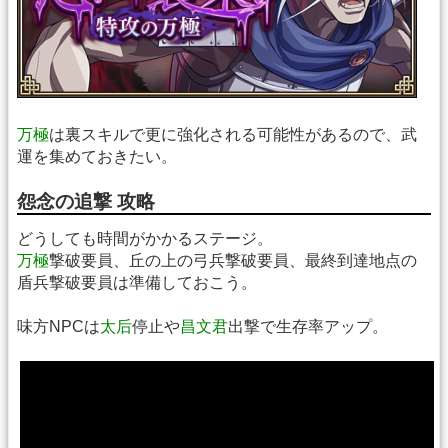
万極
は裏スキルで更に強化される可能性があるので、武
運を集めておきたい。
怨念の追撃 攻略
どうしても時間がかかるステージ。
万極
撃破要員、丘の上の弓兵撃破要員、最終到達地点の
盾兵撃破要員は準備しておこう。
味方NPCは
太后
停止や
昌文君
出撃で生存率アップ。