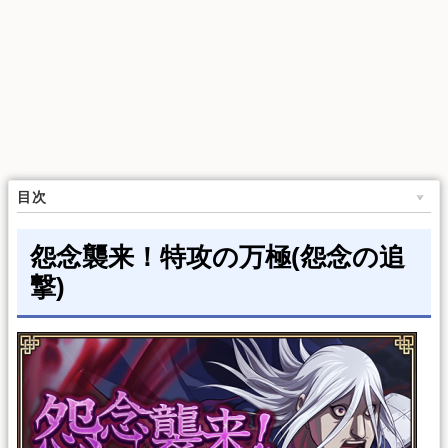
目次
怨念襲来！特攻の万極(怨念の追
撃)