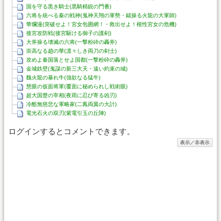
国を守る黒き騎士(黒騎精鋭の門番)
六将を統べる秦の戦神(鬼神天翔の軍勢・鉞操る火龍の大軍師)
華爛漫(突破せよ！宮女包囲網！・救出せよ！根性宮女の危機)
後宮攻防戦(後宮駆ける御子の護剣)
大斧操る壊滅の六将(一撃粉砕の轟斧)
崇高なる趙の華(凛々しき両刀の剣士)
攻めよ秦国落とせよ国都(一撃粉砕の轟斧)
金城鉄壁(鬼謀の新三大天・遠い約束の城)
魏火龍の暴れ牛(強欲なる猛牛)
慧眼の仮面将軍(覆面に秘められし戦術眼)
超大国楚の宰相(夜雨に忍び寄る凶刃)
冷酷無慈悲な軍略家(二鳳両翼の大計)
電光石火の双刃(紫電引玉の丘陣)
ログインするとコメントできます。