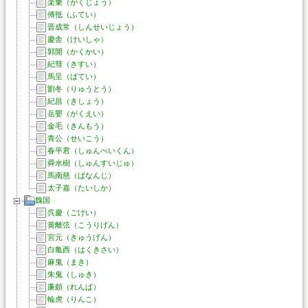
楽乗（がくじょう）
傅抵（ふてい）
晋成常（しんせいじょう）
慶舎（けいしゃ）
郭開（かくかい）
紀彗（きすい）
馬呈（ばてい）
劉冬（りゅうとう）
紀昌（きしょう）
岳嬰（がくえい）
金毛（きんもう）
青公（せいこう）
春平君（しゅんぺいくん）
舜水樹（しゅんすいじゅ）
馬南慈（ばなんじ）
太子嘉（たいしか）
魏国
呉慶（ごけい）
黄離弦（こうりげん）
宮元（きゅうげん）
白亀西（はくきさい）
麻鬼（まき）
朱鬼（しゅき）
廉頗（れんぱ）
輪虎（りんこ）