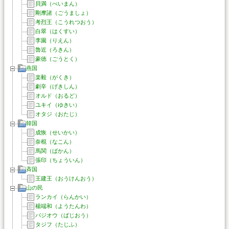
貝満（べいまん）
剛摩諸（ごうましょ）
考烈王（こうれつおう）
白翠（はくすい）
李園（りえん）
魯近（ろきん）
豪徳（ごうとく）
燕国
楽毅（がくき）
劇辛（げきしん）
オルド（おるど）
ユキイ（ゆきい）
オタジ（おたじ）
韓国
成恢（せいかい）
奈棍（なこん）
馬関（ばかん）
張印（ちょういん）
斉国
王建王（おうけんおう）
山の民
ランカイ（らんかい）
楊端和（ようたんわ）
バジオウ（ばじおう）
タジフ（たじふ）