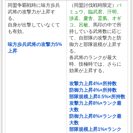
同盟争覇戦時に味方歩兵
（同盟討伐戦時限定）
バ
武将の攻撃力が上昇す
ミュウ
、
臨武君
、
汗明
、
る。
渉孟
、
慶舎
、
霊凰
、
オギ
自身が出撃していなくて
コ
、
呂敏
、馬印の中で所
も有効。
持している武将数に応じ
て、自部隊の攻撃力と防
味方歩兵武将の攻撃力5%
御力と部隊規模が上昇す
上昇
る。
各武将のランクが最大
時、技極時では、さらに
効果が上昇する。
攻撃力上昇4%×所持数
防御力上昇4%×所持数
部隊規模上昇0.5%×所持数
攻擊力上昇8%×ランク最
大数
防御力上昇8%×ランク最
大数
部隊規模上昇1%×ランク