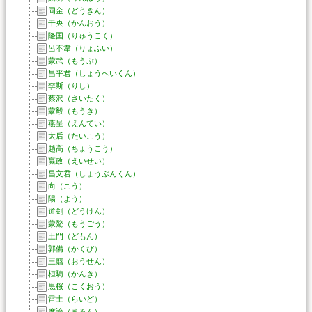
同金（どうきん）
干央（かんおう）
隆国（りゅうこく）
呂不韋（りょふい）
蒙武（もうぶ）
昌平君（しょうへいくん）
李斯（りし）
蔡沢（さいたく）
蒙毅（もうき）
燕呈（えんてい）
太后（たいこう）
趙高（ちょうこう）
嬴政（えいせい）
昌文君（しょうぶんくん）
向（こう）
陽（よう）
道剣（どうけん）
蒙驁（もうごう）
土門（どもん）
郭備（かくび）
王翦（おうせん）
桓騎（かんき）
黒桜（こくおう）
雷土（らいど）
摩論（まろん）