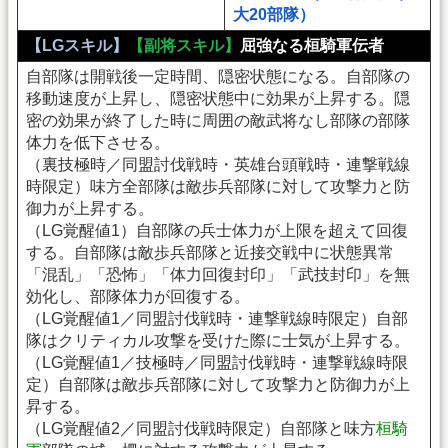
大20部隊）
【LGスキル】
【副将スキル】
屈強なる桓騎軍伝者
自部隊は開戦後一定時間、隠密状態になる。自部隊の
移動速度が上昇し、隠密状態中に効果が上昇する。隠
密の効果が終了した時に周囲の敵武将なし部隊の部隊
体力を低下させる。
（裏技極時／同盟討伐戦時・英雄台頭戦時・連撃戦線
時限定）味方全部隊は敵歩兵部隊に対して攻撃力と防
御力が上昇する。
（LG覚醒値1）自部隊の兵士体力が上限を超えて回復
する。自部隊は敵歩兵部隊と近接交戦中に状態異常
「混乱」「恐怖」「体力回復封印」「武技封印」を無
効化し、部隊体力が回復する。
（LG覚醒値1／同盟討伐戦時・連撃戦線時限定）自部
隊はクリティカル攻撃を受けた際に士気が上昇する。
（LG覚醒値1／技極時／同盟討伐戦時・連撃戦線時限
定）自部隊は敵歩兵部隊に対して攻撃力と防御力が上
昇する。
（LG覚醒値2／同盟討伐戦時限定）自部隊と味方
桓騎