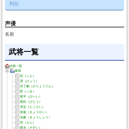
列伝
声優
名前
武将一覧
武将一覧
秦国
信（しん）
漂（ひょう）
河了貂（かりょうてん）
壁（へき）
尾平（びへい）
尾到（びとう）
澤圭（たくけい）
羌瘣（きょうかい）
羌象（きょうしょう）
渕（えん）
楚水（そすい）