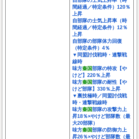
自部隊の士気上昇率（時
間経過／特定条件）120％
上昇
自部隊の士気上昇率（時
間経過／特定条件）12％
上昇
自部隊の部隊体力回復
（特定条件）4％
▼同盟討伐戦時・連撃戦
線時
味方
秦国
部隊の特攻【や
けど】220％上昇
味方
秦国
部隊の耐性【や
けど部隊】330％上昇
▼裏技極時／同盟討伐戦
時・連撃戦線時
味方
秦国
部隊の攻撃力上
昇18％×やけど部隊数（最
大20部隊）
味方
秦国
部隊の防御力上
昇26％×やけど部隊数（最