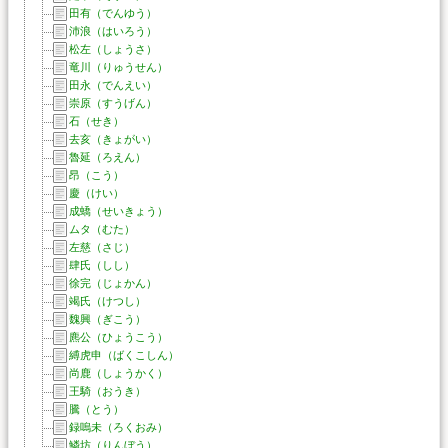
田有（でんゆう）
沛浪（はいろう）
松左（しょうさ）
竜川（りゅうせん）
田永（でんえい）
崇原（すうげん）
石（せき）
去亥（きょがい）
魯延（ろえん）
昂（こう）
慶（けい）
成蟜（せいきょう）
ムタ（むた）
左慈（さじ）
肆氏（しし）
徐完（じょかん）
竭氏（けつし）
魏興（ぎこう）
麃公（ひょうこう）
縛虎申（ばくこしん）
尚鹿（しょうかく）
王騎（おうき）
騰（とう）
録嗚未（ろくおみ）
鱗坊（りんぼう）