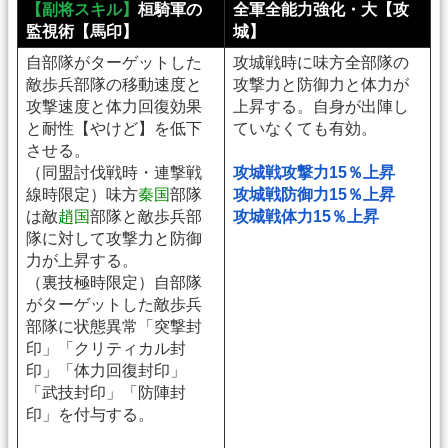
【副将スキル】
桓騎軍の
全軍全能力強化・大【攻
監視術【馬印】
城】
自部隊がターゲットした
攻城戦時に味方全部隊の
敵歩兵部隊の移動速度と
攻撃力と防御力と体力が
攻撃速度と体力回復効果
上昇する。自身が出陣し
と耐性【やけど】を低下
ていなくても有効。
させる。
（同盟討伐戦時・連撃戦
攻城戦攻撃力15％上昇
線時限定）味方
秦国
部隊
攻城戦防御力15％上昇
は敵
趙国
部隊と敵歩兵部
攻城戦体力15％上昇
隊に対して攻撃力と防御
力が上昇する。
（裏技極時限定）自部隊
がターゲットした敵歩兵
部隊に状態異常「突撃封
印」「クリティカル封
印」「体力回復封印」
「武技封印」「防陣封
印」を付与する。