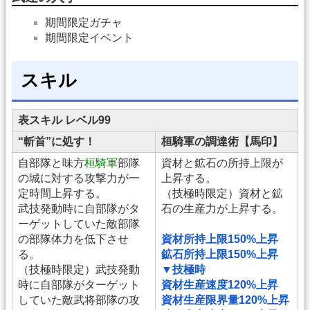
期間限定ガチャ
期間限定イベント
スキル
表スキル レベル99
“斬首”に処す！
桓騎軍の調達術【馬印】
自部隊と味方
桓騎軍
部隊
資材と鉱石の所持上限が
の城に対する攻撃力が一
上昇する。
定時間上昇する。
（技極時限定）資材と鉱
武技発動時に自部隊がタ
石の生産力が上昇する。
ーゲットしていた敵部隊
の部隊体力を低下させ
資材所持上限150%上昇
る。
鉱石所持上限150%上昇
（技極時限定）武技発動
▼技極時
時に自部隊がターゲット
資材生産速度120%上昇
していた敵武将部隊の攻
資材生産限界量120%上昇