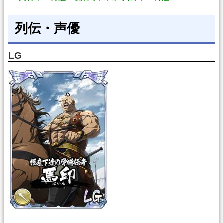
列伝・声優
LG