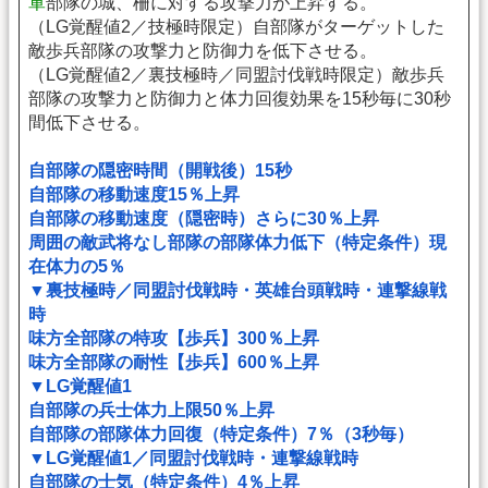
軍
部隊の城、柵に対する攻撃力が上昇する。
（LG覚醒値2／技極時限定）自部隊がターゲットした
敵歩兵部隊の攻撃力と防御力を低下させる。
（LG覚醒値2／裏技極時／同盟討伐戦時限定）敵歩兵
部隊の攻撃力と防御力と体力回復効果を15秒毎に30秒
間低下させる。
自部隊の隠密時間（開戦後）15秒
自部隊の移動速度15％上昇
自部隊の移動速度（隠密時）さらに30％上昇
周囲の敵武将なし部隊の部隊体力低下（特定条件）現
在体力の5％
▼裏技極時／同盟討伐戦時・英雄台頭戦時・連撃線戦
時
味方全部隊の特攻【歩兵】300％上昇
味方全部隊の耐性【歩兵】600％上昇
▼LG覚醒値1
自部隊の兵士体力上限50％上昇
自部隊の部隊体力回復（特定条件）7％（3秒毎）
▼LG覚醒値1／同盟討伐戦時・連撃線戦時
自部隊の士気（特定条件）4％上昇