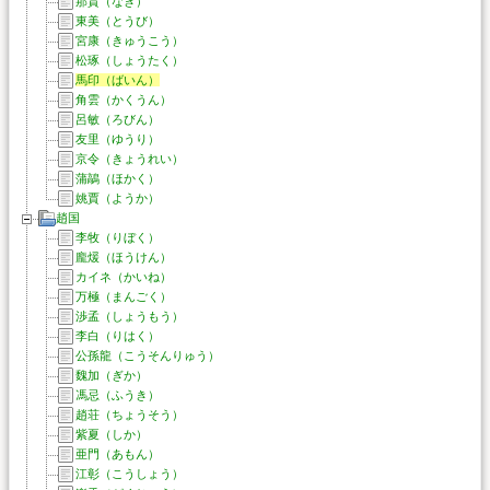
那貴（なき）
東美（とうび）
宮康（きゅうこう）
松琢（しょうたく）
馬印（ばいん）
角雲（かくうん）
呂敏（ろびん）
友里（ゆうり）
京令（きょうれい）
蒲鶮（ほかく）
姚賈（ようか）
趙国
李牧（りぼく）
龐煖（ほうけん）
カイネ（かいね）
万極（まんごく）
渉孟（しょうもう）
李白（りはく）
公孫龍（こうそんりゅう）
魏加（ぎか）
馮忌（ふうき）
趙荘（ちょうそう）
紫夏（しか）
亜門（あもん）
江彰（こうしょう）