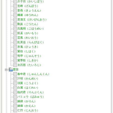
介子坊（かいしぼう）
玄峰（げんぽう）
姜燕（きょうえん）
幽連（ゆうれん）
景湣王（けいびんおう）
剛炭（ごうたん）
呉鳳明（ごほうめい）
凱孟（がいもう）
霊凰（れいおう）
乱美迫（らんびはく）
氷鬼（ひょうき）
紫伯（しはく）
荀早（じゅんそう）
紫季歌（しきか）
太呂慈（たいろじ）
楚国
春申君（しゅんしんくん）
汗明（かんめい）
項翼（こうよく）
白麗（はくれい）
臨武君（りんぶくん）
バミュウ（ばみゅう）
媧燐（かりん）
媧偃（かえん）
仁凹（じんおう）