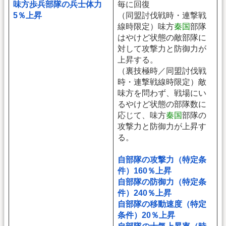
味方歩兵部隊の兵士体力
毎に回復
5％上昇
（同盟討伐戦時・連撃戦
線時限定）味方
秦国
部隊
はやけど状態の敵部隊に
対して攻撃力と防御力が
上昇する。
（裏技極時／同盟討伐戦
時・連撃戦線時限定）敵
味方を問わず、戦場にい
るやけど状態の部隊数に
応じて、味方
秦国
部隊の
攻撃力と防御力が上昇す
る。
自部隊の攻撃力（特定条
件）160％上昇
自部隊の防御力（特定条
件）240％上昇
自部隊の移動速度（特定
条件）20％上昇