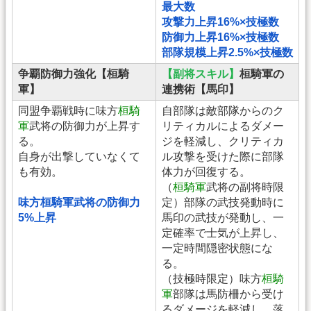
最大数
攻撃力上昇16%×技極数
防御力上昇16%×技極数
部隊規模上昇2.5%×技極数
争覇防御力強化【桓騎
【副将スキル】
桓騎軍の
軍】
連携術【馬印】
同盟争覇戦時に味方
桓騎
自部隊は敵部隊からのク
軍
武将の防御力が上昇す
リティカルによるダメー
る。
ジを軽減し、クリティカ
自身が出撃していなくて
ル攻撃を受けた際に部隊
も有効。
体力が回復する。
（
桓騎軍
武将の副将時限
味方桓騎軍武将の防御力
定）部隊の武技発動時に
5%上昇
馬印の武技が発動し、一
定確率で士気が上昇し、
一定時間隠密状態にな
る。
（技極時限定）味方
桓騎
軍
部隊は馬防柵から受け
るダメージを軽減し、落