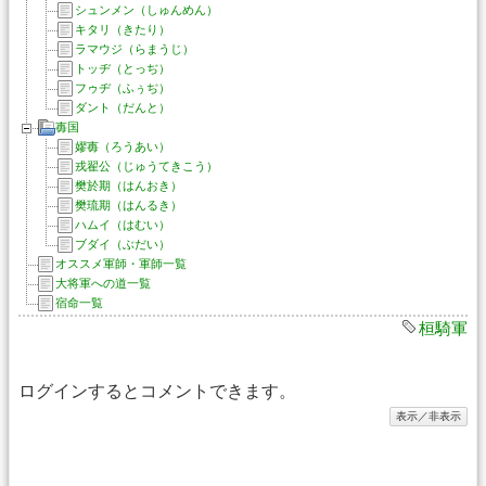
シュンメン（しゅんめん）
キタリ（きたり）
ラマウジ（らまうじ）
トッヂ（とっぢ）
フゥヂ（ふぅぢ）
ダント（だんと）
毐国
嫪毐（ろうあい）
戎翟公（じゅうてきこう）
樊於期（はんおき）
樊琉期（はんるき）
ハムイ（はむい）
ブダイ（ぶだい）
オススメ軍師・軍師一覧
大将軍への道一覧
宿命一覧
桓騎軍
ログインするとコメントできます。