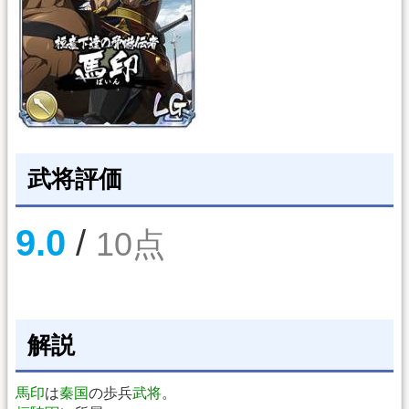
武将評価
9.0
/
10点
解説
馬印
は
秦国
の歩兵
武将
。