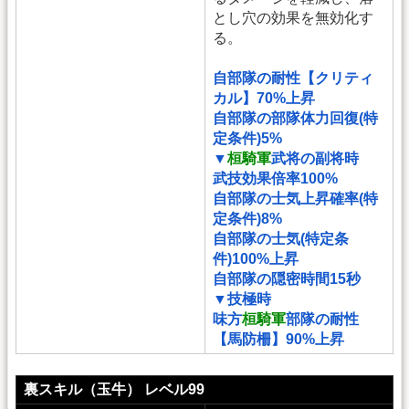
とし穴の効果を無効化す
る。
自部隊の耐性【クリティ
カル】70%上昇
自部隊の部隊体力回復(特
定条件)5%
▼
桓騎軍
武将の副将時
武技効果倍率100%
自部隊の士気上昇確率(特
定条件)8%
自部隊の士気(特定条
件)100%上昇
自部隊の隠密時間15秒
▼技極時
味方
桓騎軍
部隊の耐性
【馬防柵】90%上昇
裏スキル（玉牛） レベル99