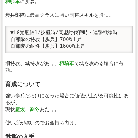
桓騎軍
に所属。
歩兵部隊に最高クラスに強い副将スキルを持つ。
▼LG覚醒値1/技極時/同盟討伐戦時・連撃戦線時

自部隊の特攻【歩兵】700%上昇

自部隊の耐性【歩兵】1600%上昇 
柵特攻、城特攻があり、
桓騎軍
で城を攻める場合に有
効。
育成について
強い歩兵だらけになった場合に価値が上がる可能性はあ
るが、
現状
龐煖
、
劉冬
あたり。
使い所が狭いのでお金持ち向け。
武運の入手