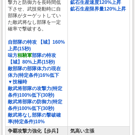
撃力と防御力を長時間低
鉱石生産速度120%上昇
下させ、武技発動時に自
鉱石生産限界量120%上昇
部隊がターゲットしてい
た敵武将なし部隊を一定
確率で撃破する。
自部隊の特攻 【城】160%
上昇(15秒)
味方
桓騎軍
部隊の特攻
【城】80%上昇(15秒)
敵部隊の部隊体力の現在
体力(特定条件)16%低下
▼技極時
敵武将部隊の攻撃力(特定
条件)100%低下(30秒)
敵武将部隊の防御力(特定
条件)100%低下(30秒)
敵武将なし部隊の撃破確
率(特定条件)10%
争覇攻撃力強化【歩兵】
気高い主張