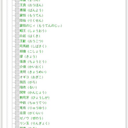
王賁（おうほん）
番陽（ばんよう）
蒙恬（もうてん）
陸仙（りくせん）
蒙恬のじィ（もうてんのじぃ）
昭王（しょうおう）
白起（はくき）
王齕（おうこつ）
司馬錯（しばさく）
胡傷（こしょう）
摎（きょう）
張唐（ちょうとう）
介億（かいおく）
羌明（きょうめい）
オギコ（おぎこ）
我呂（がろ）
瑠衣（るい）
関常（かんじょう）
豹司牙（ひょうしが）
中鉄（ちゅうてつ）
竜有（りゅうゆう）
岳雷（がくらい）
ゼノウ（ぜのう）
リン玉（りんぎょく）