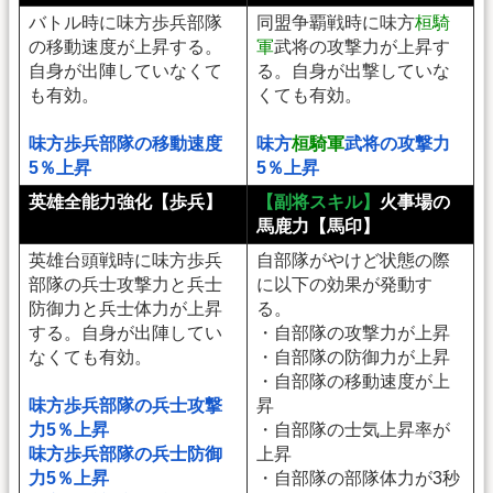
バトル時に味方歩兵部隊
同盟争覇戦時に味方
桓騎
の移動速度が上昇する。
軍
武将の攻撃力が上昇す
自身が出陣していなくて
る。自身が出撃していな
も有効。
くても有効。
味方歩兵部隊の移動速度
味方
桓騎軍
武将の攻撃力
5％上昇
5％上昇
英雄全能力強化【歩兵】
【副将スキル】
火事場の
馬鹿力【馬印】
英雄台頭戦時に味方歩兵
自部隊がやけど状態の際
部隊の兵士攻撃力と兵士
に以下の効果が発動す
防御力と兵士体力が上昇
る。
する。自身が出陣してい
・自部隊の攻撃力が上昇
なくても有効。
・自部隊の防御力が上昇
・自部隊の移動速度が上
味方歩兵部隊の兵士攻撃
昇
力5％上昇
・自部隊の士気上昇率が
味方歩兵部隊の兵士防御
上昇
力5％上昇
・自部隊の部隊体力が3秒