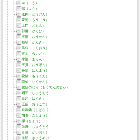
向（こう）
陽（よう）
道剣（どうけん）
蒙驁（もうごう）
土門（どもん）
郭備（かくび）
王翦（おうせん）
桓騎（かんき）
黒桜（こくおう）
雷土（らいど）
摩論（まろん）
王賁（おうほん）
番陽（ばんよう）
蒙恬（もうてん）
陸仙（りくせん）
蒙恬のじィ（もうてんのじぃ）
昭王（しょうおう）
白起（はくき）
王齕（おうこつ）
司馬錯（しばさく）
胡傷（こしょう）
摎（きょう）
張唐（ちょうとう）
介億（かいおく）
羌明（きょうめい）