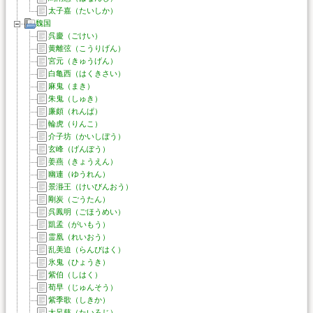
太子嘉（たいしか）
魏国
呉慶（ごけい）
黄離弦（こうりげん）
宮元（きゅうげん）
白亀西（はくきさい）
麻鬼（まき）
朱鬼（しゅき）
廉頗（れんぱ）
輪虎（りんこ）
介子坊（かいしぼう）
玄峰（げんぽう）
姜燕（きょうえん）
幽連（ゆうれん）
景湣王（けいびんおう）
剛炭（ごうたん）
呉鳳明（ごほうめい）
凱孟（がいもう）
霊凰（れいおう）
乱美迫（らんびはく）
氷鬼（ひょうき）
紫伯（しはく）
荀早（じゅんそう）
紫季歌（しきか）
太呂慈（たいろじ）