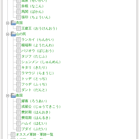
成恢（せいかい）
奈棍（なこん）
馬関（ばかん）
張印（ちょういん）
斉国
王建王（おうけんおう）
山の民
ランカイ（らんかい）
楊端和（ようたんわ）
バジオウ（ばじおう）
タジフ（たじふ）
シュンメン（しゅんめん）
キタリ（きたり）
ラマウジ（らまうじ）
トッヂ（とっぢ）
フゥヂ（ふぅぢ）
ダント（だんと）
毐国
嫪毐（ろうあい）
戎翟公（じゅうてきこう）
樊於期（はんおき）
樊琉期（はんるき）
ハムイ（はむい）
ブダイ（ぶだい）
オススメ軍師・軍師一覧