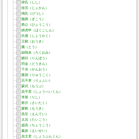
肆氏（しし）
徐完（じょかん）
竭氏（けつし）
魏興（ぎこう）
麃公（ひょうこう）
縛虎申（ばくこしん）
尚鹿（しょうかく）
王騎（おうき）
騰（とう）
録嗚未（ろくおみ）
鱗坊（りんぼう）
同金（どうきん）
干央（かんおう）
隆国（りゅうこく）
呂不韋（りょふい）
蒙武（もうぶ）
昌平君（しょうへいくん）
李斯（りし）
蔡沢（さいたく）
蒙毅（もうき）
燕呈（えんてい）
太后（たいこう）
趙高（ちょうこう）
嬴政（えいせい）
昌文君（しょうぶんくん）