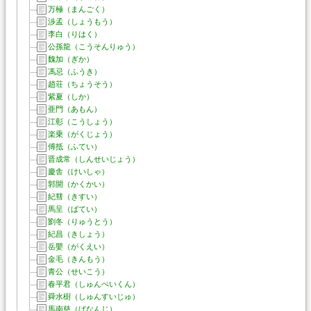
万極（まんごく）
渉孟（しょうもう）
李白（りはく）
公孫龍（こうそんりゅう）
魏加（ぎか）
馮忌（ふうき）
趙荘（ちょうそう）
紫夏（しか）
亜門（あもん）
江彰（こうしょう）
楽乗（がくじょう）
傅抵（ふてい）
晋成常（しんせいじょう）
慶舎（けいしゃ）
郭開（かくかい）
紀彗（きすい）
馬呈（ばてい）
劉冬（りゅうとう）
紀昌（きしょう）
岳嬰（がくえい）
金毛（きんもう）
青公（せいこう）
春平君（しゅんぺいくん）
舜水樹（しゅんすいじゅ）
馬南慈（ばなんじ）