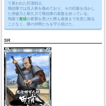
て慕われた巨漢戦士。
飛信隊では百人将を務めており、その巨躯を活かし
た突破力と耐久力で飛信隊の基盤を担っている。
馬陽で
龐煖
の夜襲を受けた際も最後まで失意に陥る
ことなく、隊の仲間たちを守り続けた。
SR