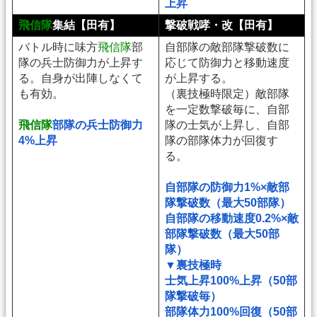
上昇
飛信隊
集結【田有】
撃破戦哮・改【田有】
バトル時に味方
飛信隊
部
自部隊の敵部隊撃破数に
隊の兵士防御力が上昇す
応じて防御力と移動速度
る。自身が出陣しなくて
が上昇する。
も有効。
（裏技極時限定）敵部隊
を一定数撃破毎に、自部
飛信隊
部隊の兵士防御力
隊の士気が上昇し、自部
4%上昇
隊の部隊体力が回復す
る。
自部隊の防御力1%×敵部
隊撃破数（最大50部隊）
自部隊の移動速度0.2%×敵
部隊撃破数（最大50部
隊）
▼裏技極時
士気上昇100%上昇（50部
隊撃破毎）
部隊体力100%回復（50部