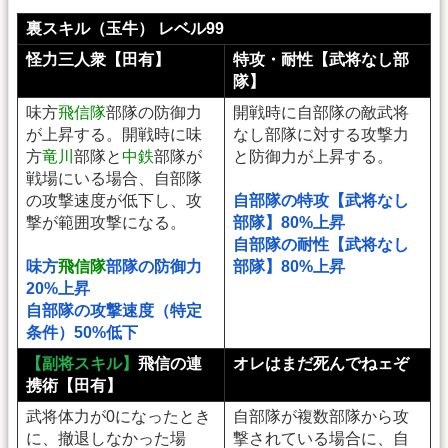
裏スキル（玉牛） レベル99
怪力三人衆【田有】
特攻・耐性【武将なし部
隊】
味方
飛信隊
部隊の防御力
開戦時に自部隊の敵武将
が上昇する。開戦時に味
なし部隊に対する攻撃力
方
竜川
部隊と
中鉄
部隊が
と防御力が上昇する。
戦場にいる場合、自部隊
の攻撃速度が低下し、攻
自部隊の特攻【武将なし
撃が範囲攻撃になる。
部隊】80%上昇
自部隊の耐性【武将なし
味方
飛信隊
部隊の防御力
部隊】80%上昇
20%上昇
自部隊の攻撃速度（特定
条件）50%低下
【副将スキル】
飛信の連
オレはまだ死んでねェぞ
携術【田有】
武将体力が0になったとき
自部隊が複数部隊から攻
に、撤退しなかった場
撃されている場合に、自