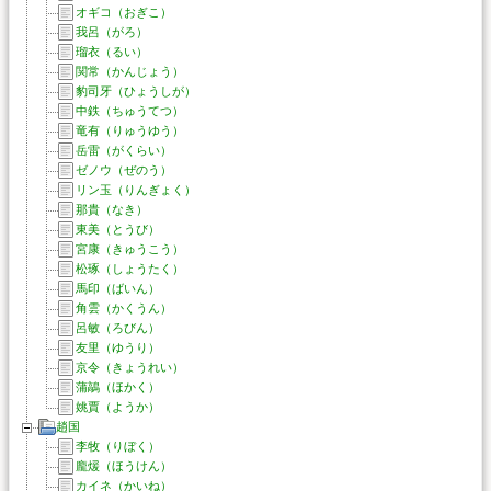
オギコ（おぎこ）
我呂（がろ）
瑠衣（るい）
関常（かんじょう）
豹司牙（ひょうしが）
中鉄（ちゅうてつ）
竜有（りゅうゆう）
岳雷（がくらい）
ゼノウ（ぜのう）
リン玉（りんぎょく）
那貴（なき）
東美（とうび）
宮康（きゅうこう）
松琢（しょうたく）
馬印（ばいん）
角雲（かくうん）
呂敏（ろびん）
友里（ゆうり）
京令（きょうれい）
蒲鶮（ほかく）
姚賈（ようか）
趙国
李牧（りぼく）
龐煖（ほうけん）
カイネ（かいね）