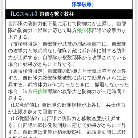
隊撃破毎）
【LGスキル】
飛信を繋ぐ杖柱
自部隊の防御力低下量に応じて防御力が上昇し、自部
隊の防御力上昇量に応じて味方
飛信隊
部隊の攻撃力が
上昇する。
（技極時限定）自部隊が武技の溜め状態中に、自部隊
の攻撃力と敵武将なし部隊と敵弓兵部隊に対する防御
力が上昇する。自部隊が複数部隊から攻撃されている
場合に効果がさらに上昇する。
（裏技極時限定）自部隊の防御力と士気上昇率が上昇
する。自部隊の敵部隊撃破数に応じて効果がさらに上
昇する。武将体力が0になったときに、撤退しなかった
場合、味方
飛信隊
部隊の攻撃力と防御力が一定時間上
昇する。
（LG覚醒値1）自部隊の部隊規模が上昇し、兵士体力
が上限を超えて回復する。
（LG覚醒値2）自部隊の防御力と移動速度が上昇す
る。自部隊の武技発動回数に応じて効果がさらに上昇
する。自部隊は非停止指示状態中、武技発動時に武技