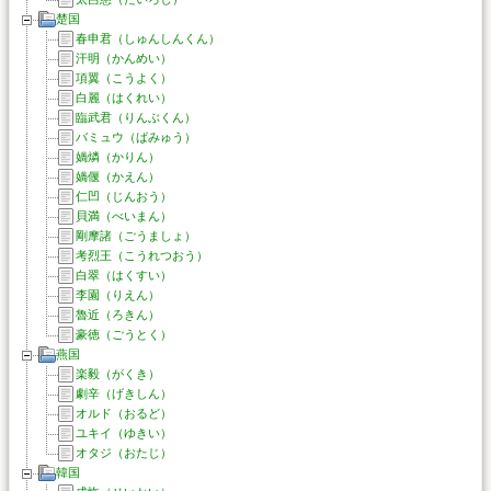
楚国
春申君（しゅんしんくん）
汗明（かんめい）
項翼（こうよく）
白麗（はくれい）
臨武君（りんぶくん）
バミュウ（ばみゅう）
媧燐（かりん）
媧偃（かえん）
仁凹（じんおう）
貝満（べいまん）
剛摩諸（ごうましょ）
考烈王（こうれつおう）
白翠（はくすい）
李園（りえん）
魯近（ろきん）
豪徳（ごうとく）
燕国
楽毅（がくき）
劇辛（げきしん）
オルド（おるど）
ユキイ（ゆきい）
オタジ（おたじ）
韓国