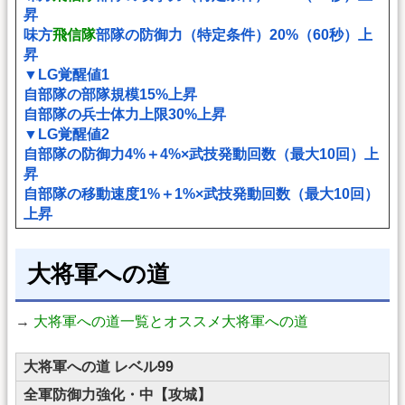
昇
味方
飛信隊
部隊の防御力（特定条件）20%（60秒）上
昇
▼LG覚醒値1
自部隊の部隊規模15%上昇
自部隊の兵士体力上限30%上昇
▼LG覚醒値2
自部隊の防御力4%＋4%×武技発動回数（最大10回）上
昇
自部隊の移動速度1%＋1%×武技発動回数（最大10回）
上昇
大将軍への道
→
大将軍への道一覧とオススメ大将軍への道
大将軍への道 レベル99
全軍防御力強化・中【攻城】