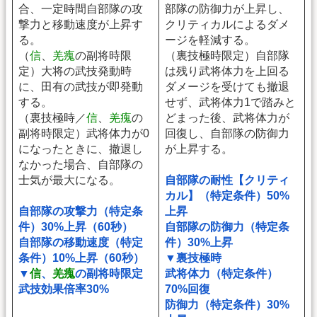
合、一定時間自部隊の攻
部隊の防御力が上昇し、
撃力と移動速度が上昇す
クリティカルによるダメ
る。
ージを軽減する。
（
信
、
羌瘣
の副将時限
（裏技極時限定）自部隊
定）大将の武技発動時
は残り武将体力を上回る
に、田有の武技が即発動
ダメージを受けても撤退
する。
せず、武将体力1で踏みと
（裏技極時／
信
、
羌瘣
の
どまった後、武将体力が
副将時限定）武将体力が0
回復し、自部隊の防御力
になったときに、撤退し
が上昇する。
なかった場合、自部隊の
士気が最大になる。
自部隊の耐性【クリティ
カル】（特定条件）50%
自部隊の攻撃力（特定条
上昇
件）30%上昇（60秒）
自部隊の防御力（特定条
自部隊の移動速度（特定
件）30%上昇
条件）10%上昇（60秒）
▼裏技極時
▼
信
、
羌瘣
の副将時限定
武将体力（特定条件）
武技効果倍率30%
70%回復
防御力（特定条件）30%