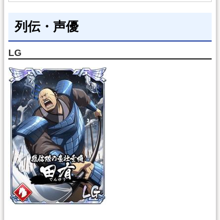
列伝・声優
LG