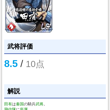
武将評価
8.5
/
10点
解説
田有
は
秦国
の騎兵
武将
。
飛信隊
に
所属
。