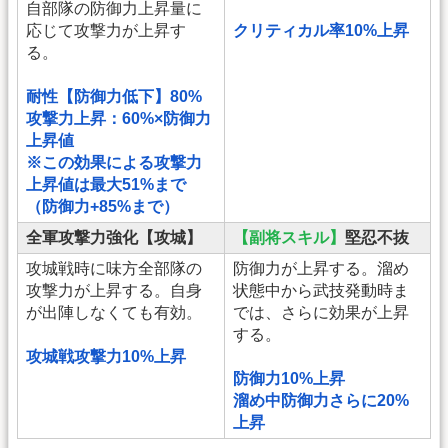
自部隊の防御力上昇量に
応じて攻撃力が上昇す
クリティカル率10%上昇
る。
耐性【防御力低下】80%
攻撃力上昇：60%×防御力
上昇値
※この効果による攻撃力
上昇値は最大51%まで
（防御力+85%まで）
全軍攻撃力強化【攻城】
【副将スキル】
堅忍不抜
攻城戦時に味方全部隊の
防御力が上昇する。溜め
攻撃力が上昇する。自身
状態中から武技発動時ま
が出陣しなくても有効。
では、さらに効果が上昇
する。
攻城戦攻撃力10%上昇
防御力10%上昇
溜め中防御力さらに20%
上昇