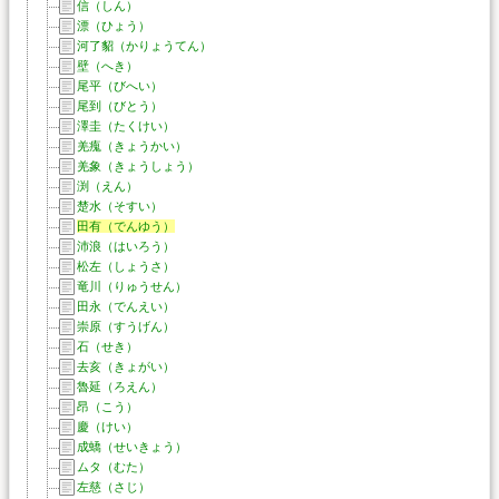
信（しん）
漂（ひょう）
河了貂（かりょうてん）
壁（へき）
尾平（びへい）
尾到（びとう）
澤圭（たくけい）
羌瘣（きょうかい）
羌象（きょうしょう）
渕（えん）
楚水（そすい）
田有（でんゆう）
沛浪（はいろう）
松左（しょうさ）
竜川（りゅうせん）
田永（でんえい）
崇原（すうげん）
石（せき）
去亥（きょがい）
魯延（ろえん）
昂（こう）
慶（けい）
成蟜（せいきょう）
ムタ（むた）
左慈（さじ）