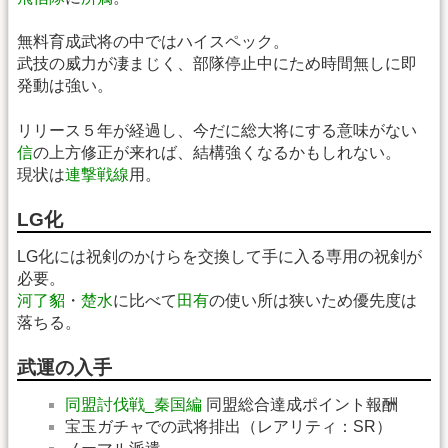
無料育成武将の中ではハイスペック。
武技の威力が凄まじく、部隊停止中にため時間無しに即
発動は強い。
リリース５年が経過し、今だに総大将にする意味がない
信
の上方修正が来れば、結構強くなるかもしれない。
現状は
連撃戦線
用。
LG化
LG化には祝剣のかけらを交換して手に入る専用の祝剣が
必要。
河了貂
・
楚水
に比べて
田有
の使い所は狭いため優先度は
落ちる。
武運の入手
同盟討伐戦_秦国編
同盟総合達成ポイント報酬
宝玉ガチャでの武将排出（レアリティ：SR）