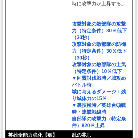
時に攻撃力が上昇する。
攻撃対象の敵部隊の攻撃
力（特定条件）30％低下
（30秒）
攻撃対象の敵部隊の防御
力（特定条件）30％低下
（30秒）
攻撃対象の敵部隊の士気
（特定条件）10％低下
▼同盟討伐戦時／城攻め
バトル時
城に与えるダメージ：残
り城体力の15％
▼裏技極時／英雄台頭戦
時・連撃戦線時
自部隊の攻撃力（特定条
件）820％上昇
英雄全能力強化【毐】
乱の兆し