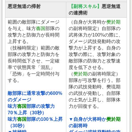
悪逆無道の掃射
【副将スキル】
悪逆無道
の連携術
範囲の敵部隊にダメージ
（自身が大将時か
樊於期
を与え、味方
毐国
部隊の
の副将時限定）自部隊の
攻撃力と防御力が長時間
武将体力が100%の際に、
上昇する。
ダメージ武技発動時の攻
（技極時限定）範囲の敵
撃力が上昇する。自身の
部隊の攻撃力と防御力を
攻撃の際に、攻撃対象の
長時間低下させ、一定確
敵部隊の防御力と攻撃速
率で状態異常「混乱」
度を低下させる。
「恐怖」を一定時間付与
（
樊於期
の副将時限定）
する。
部隊が弓攻撃を行う。部
隊の武技発動時、樊琉期
敵部隊に通常攻撃の600%
の武技が発動し、自部隊
のダメージ
の士気が上昇し、部隊体
味方
毐国
部隊の攻撃力
力が回復する。
70％上昇（30秒）
味方
毐国
部隊の100％上昇
▼自身が大将時か
樊於期
（30秒）
の副将時