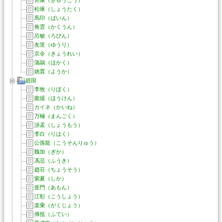
松琢（しょうたく）
馬印（ばいん）
角雲（かくうん）
呂敏（ろびん）
友里（ゆうり）
京令（きょうれい）
蒲鶮（ほかく）
姚賈（ようか）
趙国
李牧（りぼく）
龐煖（ほうけん）
カイネ（かいね）
万極（まんごく）
渉孟（しょうもう）
李白（りはく）
公孫龍（こうそんりゅう）
魏加（ぎか）
馮忌（ふうき）
趙荘（ちょうそう）
紫夏（しか）
亜門（あもん）
江彰（こうしょう）
楽乗（がくじょう）
傅抵（ふてい）