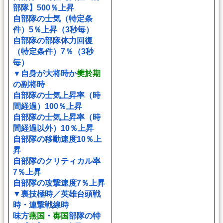
部隊】500％上昇
自部隊の士気（特定条
件）5％上昇（3秒毎）
自部隊の部隊体力回復
（特定条件）7％（3秒
毎）
▼自身が大将時か
樊於期
の副将時
自部隊の士気上昇率（時
間経過）100％上昇
自部隊の士気上昇率（時
間経過以外）10％上昇
自部隊の移動速度10％上
昇
自部隊のクリティカル率
7％上昇
自部隊の攻撃速度7％上昇
▼裏技極時／英雄台頭戦
時・連撃戦線時
味方
燕国
・
毐国
部隊の特