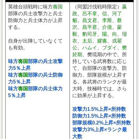
英雄台頭戦時に味方
毐国
（同盟討伐戦時限定）
嬴
部隊の兵士攻撃力と兵士
政
、
呂不韋
、
信
、
河了
防御力と兵士体力が上昇
貂
、
昌文君
、
李斯
、
蔡
する。
沢
、
昌平君
、
介億
、
蒙
毅
、
豹司牙
、
陽
、
向
、
瑠
自身が出陣していなくて
衣
、
太后
、
嫪毐
、
戎翟
も有効。
公
、
ハムイ
、
ブダイ
、
樊
於期
、樊琉期の中で、所
味方
毐国
部隊の兵士攻撃
持している武将数に応じ
力5％上昇
て、自部隊の攻撃力、防
味方
毐国
部隊の兵士防御
御力、部隊規模が上昇す
力5％上昇
る。各武将のランクが最
味方
毐国
部隊の兵士体力
大時、技極時では、さら
5％上昇
に効果が上昇する。
攻撃力1.5%上昇×所持数
防御力1.5%上昇×所持数
部隊規模0.2%上昇×所持数
攻撃力3%上昇×ランク最
大数