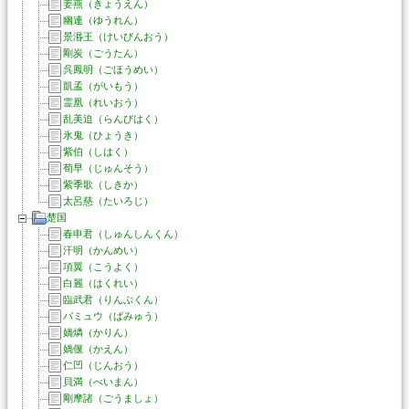
姜燕（きょうえん）
幽連（ゆうれん）
景湣王（けいびんおう）
剛炭（ごうたん）
呉鳳明（ごほうめい）
凱孟（がいもう）
霊凰（れいおう）
乱美迫（らんびはく）
氷鬼（ひょうき）
紫伯（しはく）
荀早（じゅんそう）
紫季歌（しきか）
太呂慈（たいろじ）
楚国
春申君（しゅんしんくん）
汗明（かんめい）
項翼（こうよく）
白麗（はくれい）
臨武君（りんぶくん）
バミュウ（ばみゅう）
媧燐（かりん）
媧偃（かえん）
仁凹（じんおう）
貝満（べいまん）
剛摩諸（ごうましょ）