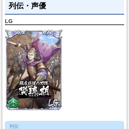
列伝・声優
LG
列伝