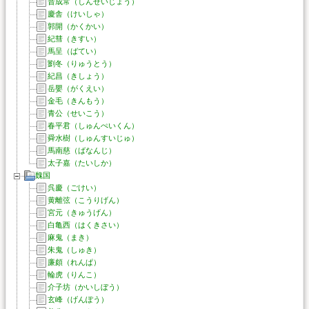
晋成常（しんせいじょう）
慶舎（けいしゃ）
郭開（かくかい）
紀彗（きすい）
馬呈（ばてい）
劉冬（りゅうとう）
紀昌（きしょう）
岳嬰（がくえい）
金毛（きんもう）
青公（せいこう）
春平君（しゅんぺいくん）
舜水樹（しゅんすいじゅ）
馬南慈（ばなんじ）
太子嘉（たいしか）
魏国
呉慶（ごけい）
黄離弦（こうりげん）
宮元（きゅうげん）
白亀西（はくきさい）
麻鬼（まき）
朱鬼（しゅき）
廉頗（れんぱ）
輪虎（りんこ）
介子坊（かいしぼう）
玄峰（げんぽう）