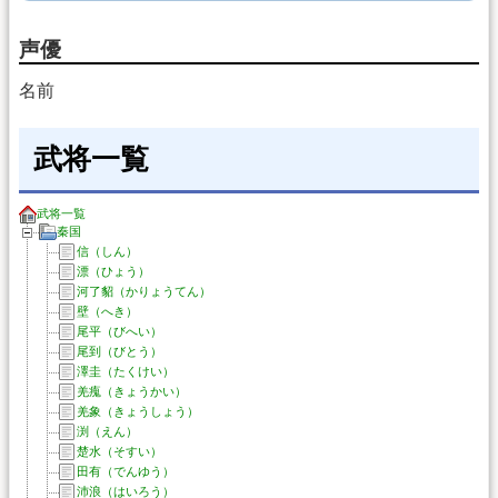
声優
名前
武将一覧
武将一覧
秦国
信（しん）
漂（ひょう）
河了貂（かりょうてん）
壁（へき）
尾平（びへい）
尾到（びとう）
澤圭（たくけい）
羌瘣（きょうかい）
羌象（きょうしょう）
渕（えん）
楚水（そすい）
田有（でんゆう）
沛浪（はいろう）