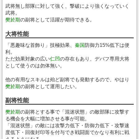
武将無し部隊に対して強く、撃破により強くなっていく
武将。
樊於期
の副将として活躍が期待できる。
大将性能
「悪趣味な首飾り」技極効果、
秦国
防御力15%低下は便
利。
ただ効果対象の広い
仁凹
の存在もあり、デバフ専用大将
として使うのは勿体無い。
他の有用なスキルは殆ど副将でも発動するので、やはり
樊於期
の副将として運用したい。
副将性能
樊於期
の副将とする事で「混迷状態」の敵部隊に攻撃す
る機会を大幅に増加させる事が可能。
「混迷状態」の敵には攻撃力低下・防御力低下・攻撃速
度低下・回復封印等を付与でき戦闘面でかなり有利に戦