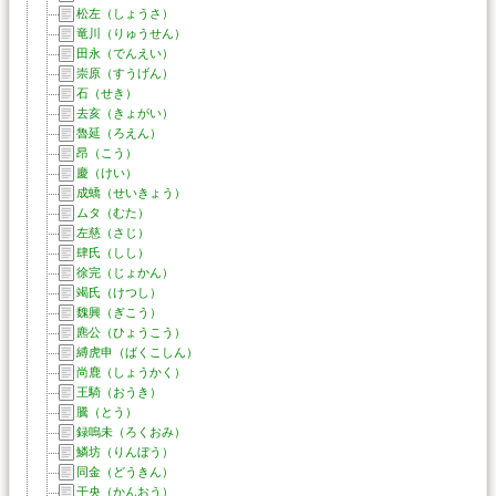
松左（しょうさ）
竜川（りゅうせん）
田永（でんえい）
崇原（すうげん）
石（せき）
去亥（きょがい）
魯延（ろえん）
昂（こう）
慶（けい）
成蟜（せいきょう）
ムタ（むた）
左慈（さじ）
肆氏（しし）
徐完（じょかん）
竭氏（けつし）
魏興（ぎこう）
麃公（ひょうこう）
縛虎申（ばくこしん）
尚鹿（しょうかく）
王騎（おうき）
騰（とう）
録嗚未（ろくおみ）
鱗坊（りんぼう）
同金（どうきん）
干央（かんおう）