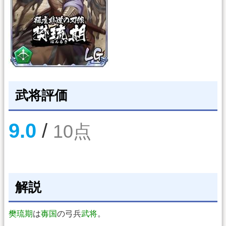
武将評価
9.0
/
10点
解説
樊琉期
は
毐国
の弓兵
武将
。