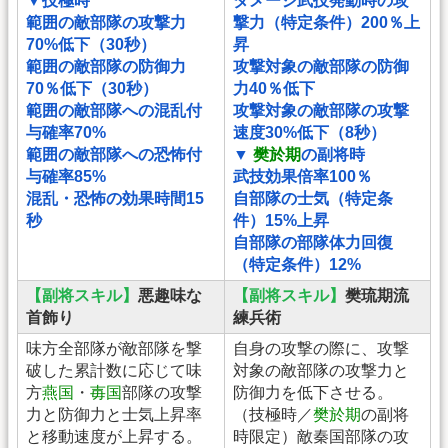
▼技極時
ダメージ武技発動時の攻
範囲の敵部隊の攻撃力
撃力（特定条件）200％上
70%低下（30秒）
昇
範囲の敵部隊の防御力
攻撃対象の敵部隊の防御
70％低下（30秒）
力40％低下
範囲の敵部隊への混乱付
攻撃対象の敵部隊の攻撃
与確率70%
速度30%低下（8秒）
範囲の敵部隊への恐怖付
▼
樊於期
の副将時
与確率85%
武技効果倍率100％
混乱・恐怖の効果時間15
自部隊の士気（特定条
秒
件）15%上昇
自部隊の部隊体力回復
（特定条件）12%
【副将スキル】
悪趣味な
【副将スキル】
樊琉期流
首飾り
練兵術
味方全部隊が敵部隊を撃
自身の攻撃の際に、攻撃
破した累計数に応じて味
対象の敵部隊の攻撃力と
方
燕国
・
毐国
部隊の攻撃
防御力を低下させる。
力と防御力と士気上昇率
（技極時／
樊於期
の副将
と移動速度が上昇する。
時限定）敵秦国部隊の攻