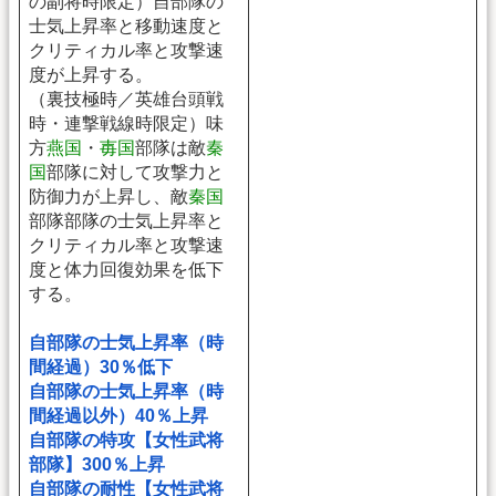
の副将時限定）自部隊の
士気上昇率と移動速度と
クリティカル率と攻撃速
度が上昇する。
（裏技極時／英雄台頭戦
時・連撃戦線時限定）味
方
燕国
・
毐国
部隊は敵
秦
国
部隊に対して攻撃力と
防御力が上昇し、敵
秦国
部隊部隊の士気上昇率と
クリティカル率と攻撃速
度と体力回復効果を低下
する。
自部隊の士気上昇率（時
間経過）30％低下
自部隊の士気上昇率（時
間経過以外）40％上昇
自部隊の特攻【女性武将
部隊】300％上昇
自部隊の耐性【女性武将