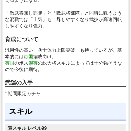
えるようになる。
「敵武将無し部隊」と「敵武将部隊」と同時に戦うよう
な混戦では「士気」も上昇しやすくなり武技が高速回転
しやすくなり強力。
育成について
汎用性の高い「兵士体力上限突破」も持っているが、基
本的には
毐国
編成向け。
毐国
のボス
嫪毐
の総大将スキルによっては十分強そうな
ので今後に期待。
武運の入手
* 期間限定ガチャ
スキル
表スキル レベル99