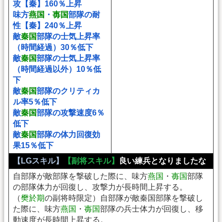
攻【秦】160％上昇
味方
燕国
・
毐国
部隊の耐
性【秦】240％上昇
敵
秦国
部隊の士気上昇率
（時間経過）30％低下
敵
秦国
部隊の士気上昇率
（時間経過以外）10％低
下
敵
秦国
部隊のクリティカ
ル率5％低下
敵
秦国
部隊の攻撃速度6％
低下
敵
秦国
部隊の体力回復効
果15％低下
【LGスキル】
【副将スキル】
良い練兵となりましたな
自部隊が敵部隊を撃破した際に、味方
燕国
・
毐国
部隊
の部隊体力が回復し、攻撃力が長時間上昇する。
（
樊於期
の副将時限定）自部隊が敵秦国部隊を撃破し
た際に、味方
燕国
・
毐国
部隊の兵士体力が回復し、移
動速度が長時間上昇する。