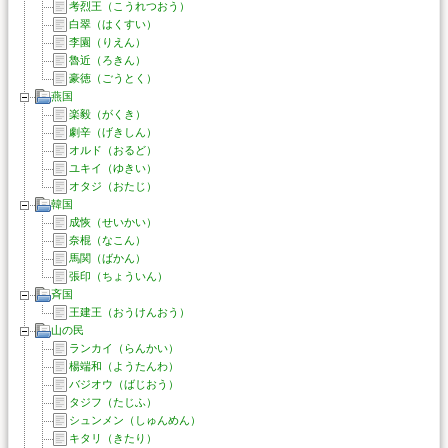
考烈王（こうれつおう）
白翠（はくすい）
李園（りえん）
魯近（ろきん）
豪徳（ごうとく）
燕国
楽毅（がくき）
劇辛（げきしん）
オルド（おるど）
ユキイ（ゆきい）
オタジ（おたじ）
韓国
成恢（せいかい）
奈棍（なこん）
馬関（ばかん）
張印（ちょういん）
斉国
王建王（おうけんおう）
山の民
ランカイ（らんかい）
楊端和（ようたんわ）
バジオウ（ばじおう）
タジフ（たじふ）
シュンメン（しゅんめん）
キタリ（きたり）