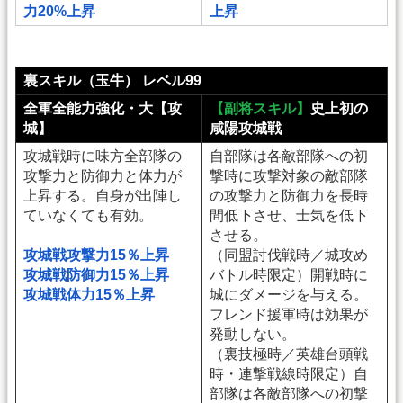
力20%上昇
上昇
裏スキル（玉牛） レベル99
全軍全能力強化・大【攻
【副将スキル】
史上初の
城】
咸陽攻城戦
攻城戦時に味方全部隊の
自部隊は各敵部隊への初
攻撃力と防御力と体力が
撃時に攻撃対象の敵部隊
上昇する。自身が出陣し
の攻撃力と防御力を長時
ていなくても有効。
間低下させ、士気を低下
させる。
攻城戦攻撃力15％上昇
（同盟討伐戦時／城攻め
攻城戦防御力15％上昇
バトル時限定）開戦時に
攻城戦体力15％上昇
城にダメージを与える。
フレンド援軍時は効果が
発動しない。
（裏技極時／英雄台頭戦
時・連撃戦線時限定）自
部隊は各敵部隊への初撃