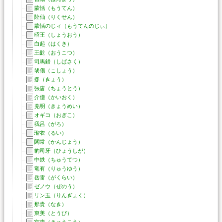
蒙恬（もうてん）
陸仙（りくせん）
蒙恬のじィ（もうてんのじぃ）
昭王（しょうおう）
白起（はくき）
王齕（おうこつ）
司馬錯（しばさく）
胡傷（こしょう）
摎（きょう）
張唐（ちょうとう）
介億（かいおく）
羌明（きょうめい）
オギコ（おぎこ）
我呂（がろ）
瑠衣（るい）
関常（かんじょう）
豹司牙（ひょうしが）
中鉄（ちゅうてつ）
竜有（りゅうゆう）
岳雷（がくらい）
ゼノウ（ぜのう）
リン玉（りんぎょく）
那貴（なき）
東美（とうび）
宮康（きゅうこう）