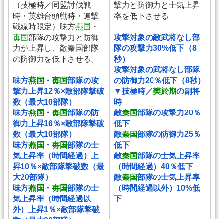
（技極時／同盟討伐戦
撃力と防御力と士気上昇
時・英雄台頭戦時・連撃
率を低下させる
戦線時限定）味方
燕国
・
毐国
部隊の攻撃力と防御
攻撃対象の敵武将なし部
力が上昇し、敵秦国部隊
隊の攻撃力30%低下（8
の防御力を低下させる。
秒）
攻撃対象の武将なし部隊
味方
燕国
・
毐国
部隊の攻
の防御力20％低下（8秒）
撃力上昇12％×敵部隊撃破
▼技極時／
樊於期
の副将
数（最大10部隊）
時
味方
燕国
・
毐国
部隊の防
敵
秦国
部隊の攻撃力20％
御力上昇16％×敵部隊撃破
低下
数（最大10部隊）
敵
秦国
部隊の防御力25％
味方
燕国
・
毐国
部隊の士
低下
気上昇率（時間経過）上
敵
秦国
部隊の士気上昇率
昇10％×敵部隊撃破数（最
（時間経過）40％低下
大20部隊）
敵
秦国
部隊の士気上昇率
味方
燕国
・
毐国
部隊の士
（時間経過以外）10%低
気上昇率（時間経過以
下
外）上昇1％×敵部隊撃破