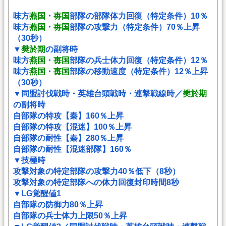
味方
燕国
・
毐国
部隊の部隊体力回復（特定条件）10％
味方
燕国
・
毐国
部隊の攻撃力（特定条件）70％上昇
（30秒）
▼
樊於期
の副将時
味方
燕国
・
毐国
部隊の兵士体力回復（特定条件）12％
味方
燕国
・
毐国
部隊の移動速度（特定条件）12％上昇
（30秒）
▼同盟討伐戦時・英雄台頭戦時・連撃戦線時／
樊於期
の副将時
自部隊の特攻【秦】160％上昇
自部隊の特攻【混迷】100％上昇
自部隊の耐性【秦】280％上昇
自部隊の耐性【混迷部隊】160％
▼技極時
攻撃対象の特定部隊の攻撃力40％低下（8秒）
攻撃対象の特定部隊への体力回復封印時間8秒
▼LG覚醒値1
自部隊の防御力80％上昇
自部隊の兵士体力上限50％上昇