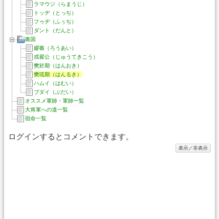
ラマウジ（らまうじ）
トッヂ（とっぢ）
フゥヂ（ふぅぢ）
ダント（だんと）
毐国
嫪毐（ろうあい）
戎翟公（じゅうてきこう）
樊於期（はんおき）
樊琉期（はんるき）
ハムイ（はむい）
ブダイ（ぶだい）
オススメ軍師・軍師一覧
大将軍への道一覧
宿命一覧
ログインするとコメントできます。