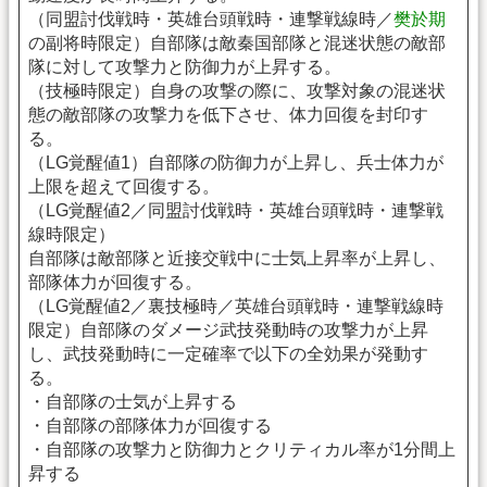
（同盟討伐戦時・英雄台頭戦時・連撃戦線時／
樊於期
の副将時限定）自部隊は敵秦国部隊と混迷状態の敵部
隊に対して攻撃力と防御力が上昇する。
（技極時限定）自身の攻撃の際に、攻撃対象の混迷状
態の敵部隊の攻撃力を低下させ、体力回復を封印す
る。
（LG覚醒値1）自部隊の防御力が上昇し、兵士体力が
上限を超えて回復する。
（LG覚醒値2／同盟討伐戦時・英雄台頭戦時・連撃戦
線時限定）
自部隊は敵部隊と近接交戦中に士気上昇率が上昇し、
部隊体力が回復する。
（LG覚醒値2／裏技極時／英雄台頭戦時・連撃戦線時
限定）自部隊のダメージ武技発動時の攻撃力が上昇
し、武技発動時に一定確率で以下の全効果が発動す
る。
・自部隊の士気が上昇する
・自部隊の部隊体力が回復する
・自部隊の攻撃力と防御力とクリティカル率が1分間上
昇する