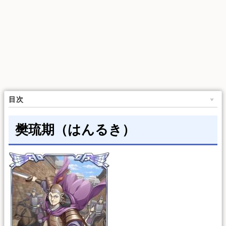
目次
樊琉期（はんるき）