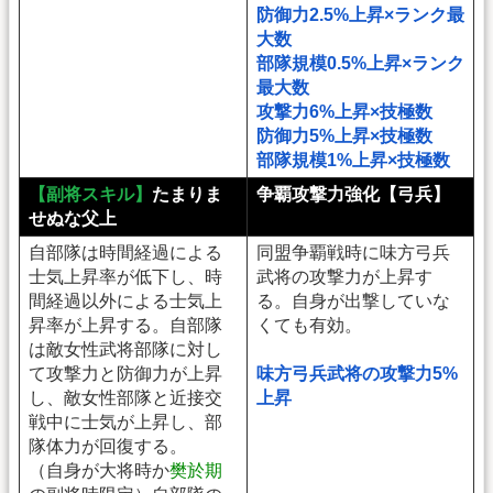
防御力2.5%上昇×ランク最
大数
部隊規模0.5%上昇×ランク
最大数
攻撃力6%上昇×技極数
防御力5%上昇×技極数
部隊規模1%上昇×技極数
【副将スキル】
たまりま
争覇攻撃力強化【弓兵】
せぬな父上
自部隊は時間経過による
同盟争覇戦時に味方弓兵
士気上昇率が低下し、時
武将の攻撃力が上昇す
間経過以外による士気上
る。自身が出撃していな
昇率が上昇する。自部隊
くても有効。
は敵女性武将部隊に対し
て攻撃力と防御力が上昇
味方弓兵武将の攻撃力5%
し、敵女性部隊と近接交
上昇
戦中に士気が上昇し、部
隊体力が回復する。
（自身が大将時か
樊於期