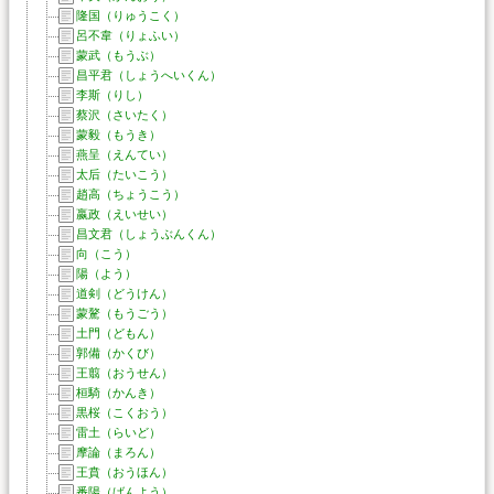
隆国（りゅうこく）
呂不韋（りょふい）
蒙武（もうぶ）
昌平君（しょうへいくん）
李斯（りし）
蔡沢（さいたく）
蒙毅（もうき）
燕呈（えんてい）
太后（たいこう）
趙高（ちょうこう）
嬴政（えいせい）
昌文君（しょうぶんくん）
向（こう）
陽（よう）
道剣（どうけん）
蒙驁（もうごう）
土門（どもん）
郭備（かくび）
王翦（おうせん）
桓騎（かんき）
黒桜（こくおう）
雷土（らいど）
摩論（まろん）
王賁（おうほん）
番陽（ばんよう）