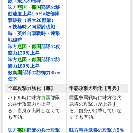
数（最大20部隊）
味方
燕国
・
毐国
部隊の移
動速度上昇1.5％×敵部隊
撃破数（最大20部隊）
▼技極時／同盟討伐戦
時・英雄台頭戦時・連撃
戦線時
味方
燕国
・
毐国
部隊の攻
撃力130％上昇
味方
燕国
・
毐国
部隊の防
御力180％上昇
敵
秦国
部隊の防御力35％
低下
全軍攻撃力強化【毐】
争覇攻撃力強化【弓兵】
バトル時に味方
毐国
部隊
同盟争覇戦時に味方弓兵
の兵士攻撃力が上昇す
武将の攻撃力が上昇す
る。自身が出陣しなくて
る。自身が出撃していな
も有効。
くても有効。
味方
毐国
部隊の兵士攻撃
味方弓兵武将の攻撃力5％