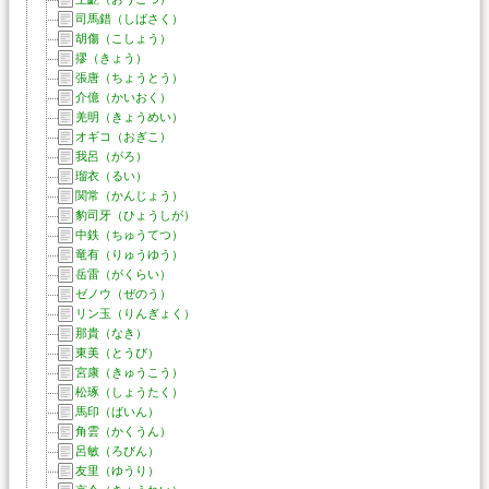
司馬錯（しばさく）
胡傷（こしょう）
摎（きょう）
張唐（ちょうとう）
介億（かいおく）
羌明（きょうめい）
オギコ（おぎこ）
我呂（がろ）
瑠衣（るい）
関常（かんじょう）
豹司牙（ひょうしが）
中鉄（ちゅうてつ）
竜有（りゅうゆう）
岳雷（がくらい）
ゼノウ（ぜのう）
リン玉（りんぎょく）
那貴（なき）
東美（とうび）
宮康（きゅうこう）
松琢（しょうたく）
馬印（ばいん）
角雲（かくうん）
呂敏（ろびん）
友里（ゆうり）