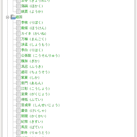
京令（きょうれい）
蒲鶮（ほかく）
姚賈（ようか）
趙国
李牧（りぼく）
龐煖（ほうけん）
カイネ（かいね）
万極（まんごく）
渉孟（しょうもう）
李白（りはく）
公孫龍（こうそんりゅう）
魏加（ぎか）
馮忌（ふうき）
趙荘（ちょうそう）
紫夏（しか）
亜門（あもん）
江彰（こうしょう）
楽乗（がくじょう）
傅抵（ふてい）
晋成常（しんせいじょう）
慶舎（けいしゃ）
郭開（かくかい）
紀彗（きすい）
馬呈（ばてい）
劉冬（りゅうとう）