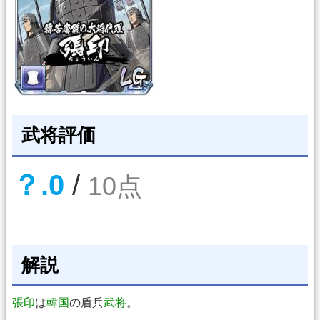
武将評価
？.0
/
10点
解説
張印
は
韓国
の盾兵
武将
。