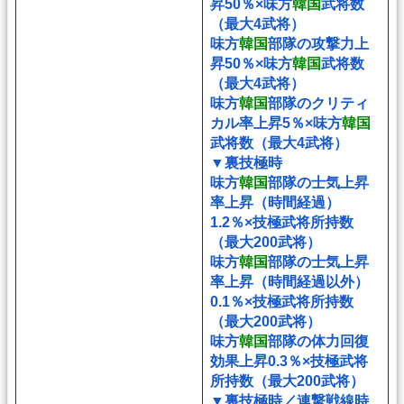
昇50％×味方
韓国
武将数
（最大4武将）
味方
韓国
部隊の攻撃力上
昇50％×味方
韓国
武将数
（最大4武将）
味方
韓国
部隊のクリティ
カル率上昇5％×味方
韓国
武将数（最大4武将）
▼裏技極時
味方
韓国
部隊の士気上昇
率上昇（時間経過）
1.2％×技極武将所持数
（最大200武将）
味方
韓国
部隊の士気上昇
率上昇（時間経過以外）
0.1％×技極武将所持数
（最大200武将）
味方
韓国
部隊の体力回復
効果上昇0.3％×技極武将
所持数（最大200武将）
▼裏技極時／連撃戦線時