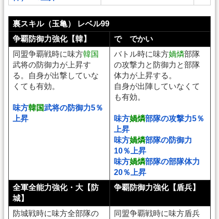
裏スキル（玉亀） レベル99
争覇防御力強化【韓】
で でかい
同盟争覇戦時に味方
韓国
バトル時に味方
媧燐
部隊
武将の防御力が上昇す
の攻撃力と防御力と部隊
る。自身が出撃していな
体力が上昇する。
くても有効。
自身が出陣していなくて
も有効。
味方
韓国
武将の防御力5％
上昇
味方
媧燐
部隊の攻撃力5％
上昇
味方
媧燐
部隊の防御力
10％上昇
味方
媧燐
部隊の部隊体力
20％上昇
全軍全能力強化・大【防
争覇防御力強化【盾兵】
城】
防城戦時に味方全部隊の
同盟争覇戦時に味方盾兵