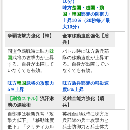
10分）
味方
楚国
・
趙国
・
魏
国
・
韓国
部隊の防御力
上昇10％（30秒毎／最
大10分）
争覇攻撃力強化【韓】
全軍移動速度強化【盾
兵】
同盟争覇戦時に味方
韓
バトル時に味方盾兵部
国
武将の攻撃力が上昇
隊の移動速度が上昇す
する。自身が出陣して
る。自身が出陣してい
いなくても有効。
なくても有効。
味方
韓国
武将の攻撃力
味方盾兵部隊の移動速
5％上昇
度5％上昇
【副将スキル】
流汗淋
英雄全能力強化【盾
漓の漂流術
兵】
自部隊は状態異常「攻
英雄台頭戦時に味方盾
撃力低下」「移動速度
兵部隊の兵士攻撃力と
低下」「クリティカル
兵士防御力と兵士体力