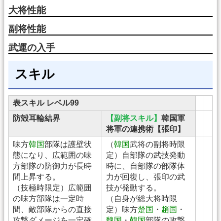
大将性能
副将性能
武運の入手
スキル
表スキル レベル99
防殻耳輪結界
【副将スキル】
韓国軍
将軍の連携術【張印】
味方
韓国
部隊は護壁状
（
韓国
武将の副将時限
態になり、広範囲の味
定）自部隊の武技発動
方部隊の防御力が長時
時に、自部隊の部隊体
間上昇する。
力が回復し、張印の武
（技極時限定）広範囲
技が発動する。
の味方部隊は一定時
（自身が総大将時限
間、敵部隊からの直接
定）味方
楚国
・
趙国
・
攻撃ダメージを一定確
魏国
・
韓国
部隊の攻撃