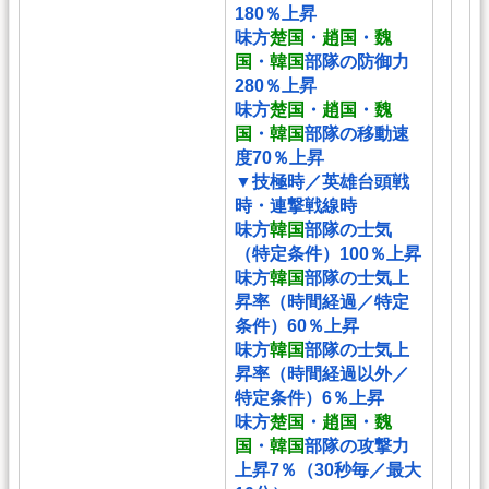
180％上昇
味方
楚国
・
趙国
・
魏
国
・
韓国
部隊の防御力
280％上昇
味方
楚国
・
趙国
・
魏
国
・
韓国
部隊の移動速
度70％上昇
▼技極時／英雄台頭戦
時・連撃戦線時
味方
韓国
部隊の士気
（特定条件）100％上昇
味方
韓国
部隊の士気上
昇率（時間経過／特定
条件）60％上昇
味方
韓国
部隊の士気上
昇率（時間経過以外／
特定条件）6％上昇
味方
楚国
・
趙国
・
魏
国
・
韓国
部隊の攻撃力
上昇7％（30秒毎／最大