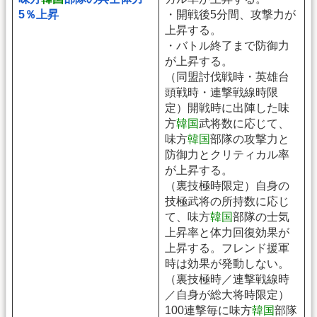
5％上昇
・開戦後5分間、攻撃力が
上昇する。
・バトル終了まで防御力
が上昇する。
（同盟討伐戦時・英雄台
頭戦時・連撃戦線時限
定）開戦時に出陣した味
方
韓国
武将数に応じて、
味方
韓国
部隊の攻撃力と
防御力とクリティカル率
が上昇する。
（裏技極時限定）自身の
技極武将の所持数に応じ
て、味方
韓国
部隊の士気
上昇率と体力回復効果が
上昇する。フレンド援軍
時は効果が発動しない。
（裏技極時／連撃戦線時
／自身が総大将時限定）
100連撃毎に味方
韓国
部隊