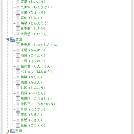
霊凰（れいおう）
乱美迫（らんびはく）
氷鬼（ひょうき）
紫伯（しはく）
荀早（じゅんそう）
紫季歌（しきか）
太呂慈（たいろじ）
楚国
春申君（しゅんしんくん）
汗明（かんめい）
項翼（こうよく）
白麗（はくれい）
臨武君（りんぶくん）
バミュウ（ばみゅう）
媧燐（かりん）
媧偃（かえん）
仁凹（じんおう）
貝満（べいまん）
剛摩諸（ごうましょ）
考烈王（こうれつおう）
白翠（はくすい）
李園（りえん）
魯近（ろきん）
豪徳（ごうとく）
燕国