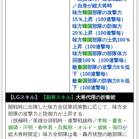
／自身が総大将時
味方
韓国
部隊の攻撃力
15％上昇（100連撃毎）
味方
韓国
部隊の防御力
20％上昇（100連撃毎）
味方
韓国
部隊の士気100％
上昇（100連撃毎）
味方
韓国
部隊の部隊体力
回復100％（100連撃毎）
敵
秦国
部隊の攻撃力8％低
下（100連撃毎）
敵
秦国
部隊の防御力8％低
下（100連撃毎）
【LGスキル】
【副将スキル】
大将代理の折衝術
開戦時に出陣した味方合従軍武将数に応じて、味方全
部隊の攻撃力と防御力が上昇する。
（技極時／英雄台頭戦時・連撃戦線時／
李牧
・
慶舎
・
媧燐
・
汗明
・
春申君
・
呉鳳明
・
オルド
・
成恢
・
張印
が
総大将時限定）味方全部隊は毒・轟丹状態の敵部隊に