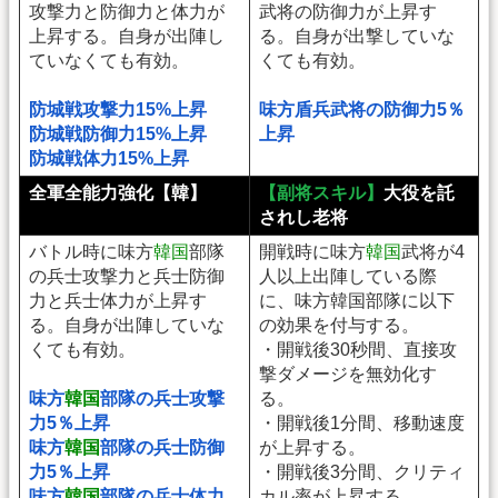
攻撃力と防御力と体力が
武将の防御力が上昇す
上昇する。自身が出陣し
る。自身が出撃していな
ていなくても有効。
くても有効。
防城戦攻撃力15%上昇
味方盾兵武将の防御力5％
防城戦防御力15%上昇
上昇
防城戦体力15%上昇
全軍全能力強化【韓】
【副将スキル】
大役を託
されし老将
バトル時に味方
韓国
部隊
開戦時に味方
韓国
武将が4
の兵士攻撃力と兵士防御
人以上出陣している際
力と兵士体力が上昇す
に、味方韓国部隊に以下
る。自身が出陣していな
の効果を付与する。
くても有効。
・開戦後30秒間、直接攻
撃ダメージを無効化す
味方
韓国
部隊の兵士攻撃
る。
力5％上昇
・開戦後1分間、移動速度
味方
韓国
部隊の兵士防御
が上昇する。
力5％上昇
・開戦後3分間、クリティ
味方
韓国
部隊の兵士体力
カル率が上昇する。