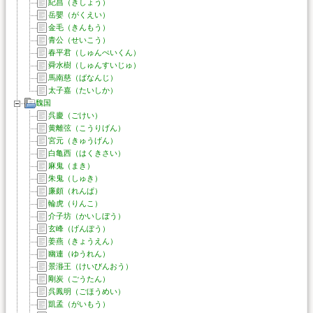
紀昌（きしょう）
岳嬰（がくえい）
金毛（きんもう）
青公（せいこう）
春平君（しゅんぺいくん）
舜水樹（しゅんすいじゅ）
馬南慈（ばなんじ）
太子嘉（たいしか）
魏国
呉慶（ごけい）
黄離弦（こうりげん）
宮元（きゅうげん）
白亀西（はくきさい）
麻鬼（まき）
朱鬼（しゅき）
廉頗（れんぱ）
輪虎（りんこ）
介子坊（かいしぼう）
玄峰（げんぽう）
姜燕（きょうえん）
幽連（ゆうれん）
景湣王（けいびんおう）
剛炭（ごうたん）
呉鳳明（ごほうめい）
凱孟（がいもう）