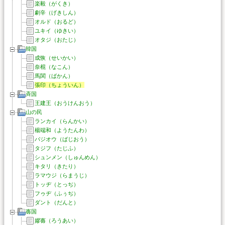
楽毅（がくき）
劇辛（げきしん）
オルド（おるど）
ユキイ（ゆきい）
オタジ（おたじ）
韓国
成恢（せいかい）
奈棍（なこん）
馬関（ばかん）
張印（ちょういん）
斉国
王建王（おうけんおう）
山の民
ランカイ（らんかい）
楊端和（ようたんわ）
バジオウ（ばじおう）
タジフ（たじふ）
シュンメン（しゅんめん）
キタリ（きたり）
ラマウジ（らまうじ）
トッヂ（とっぢ）
フゥヂ（ふぅぢ）
ダント（だんと）
毐国
嫪毐（ろうあい）