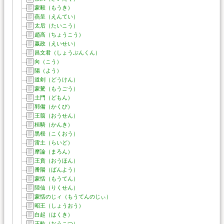
蒙毅（もうき）
燕呈（えんてい）
太后（たいこう）
趙高（ちょうこう）
嬴政（えいせい）
昌文君（しょうぶんくん）
向（こう）
陽（よう）
道剣（どうけん）
蒙驁（もうごう）
土門（どもん）
郭備（かくび）
王翦（おうせん）
桓騎（かんき）
黒桜（こくおう）
雷土（らいど）
摩論（まろん）
王賁（おうほん）
番陽（ばんよう）
蒙恬（もうてん）
陸仙（りくせん）
蒙恬のじィ（もうてんのじぃ）
昭王（しょうおう）
白起（はくき）
王齕（おうこつ）