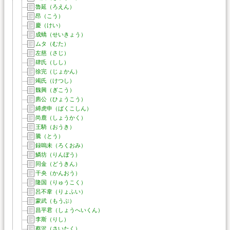
魯延（ろえん）
昂（こう）
慶（けい）
成蟜（せいきょう）
ムタ（むた）
左慈（さじ）
肆氏（しし）
徐完（じょかん）
竭氏（けつし）
魏興（ぎこう）
麃公（ひょうこう）
縛虎申（ばくこしん）
尚鹿（しょうかく）
王騎（おうき）
騰（とう）
録嗚未（ろくおみ）
鱗坊（りんぼう）
同金（どうきん）
干央（かんおう）
隆国（りゅうこく）
呂不韋（りょふい）
蒙武（もうぶ）
昌平君（しょうへいくん）
李斯（りし）
蔡沢（さいたく）