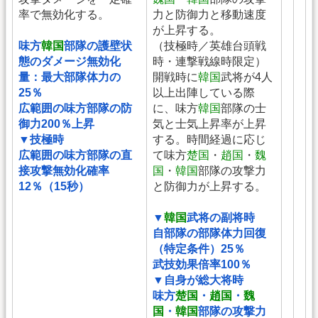
率で無効化する。
力と防御力と移動速度
が上昇する。
味方
韓国
部隊の護壁状
（技極時／英雄台頭戦
態のダメージ無効化
時・連撃戦線時限定）
量：最大部隊体力の
開戦時に
韓国
武将が4人
25％
以上出陣している際
広範囲の味方部隊の防
に、味方
韓国
部隊の士
御力200％上昇
気と士気上昇率が上昇
▼技極時
する。時間経過に応じ
広範囲の味方部隊の直
て味方
楚国
・
趙国
・
魏
接攻撃無効化確率
国
・
韓国
部隊の攻撃力
12％（15秒）
と防御力が上昇する。
▼
韓国
武将の副将時
自部隊の部隊体力回復
（特定条件）25％
武技効果倍率100％
▼自身が総大将時
味方
楚国
・
趙国
・
魏
国
・
韓国
部隊の攻撃力