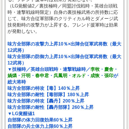
（LG覚醒値2／裏技極時／同盟討伐戦時・英雄台頭戦
時・連撃戦線時限定）自身の裏技極武将の所持数に応
じて、味方合従軍部隊のクリティカル時とダメージ武
技発動時の攻撃力が上昇する。フレンド援軍時は効果
が発動しない。
味方全部隊の攻撃力上昇10％×出陣合従軍武将数（最大
12武将）
味方全部隊の防御力上昇10％×出陣合従軍武将数（最大
12武将）
▼技極時／英雄台頭戦時・連撃戦線時／
李牧
・
慶舎
・
媧燐
・
汗明
・
春申君
・
呉鳳明
・
オルド
・
成恢
・
張印
が
総大将時
味方全部隊の特攻【毒】140％上昇
味方全部隊の耐性【毒部隊】180％上昇
味方全部隊の特攻【轟丹】200％上昇
味方全部隊の耐性【轟丹部隊】260％上昇
▼LG覚醒値1
自部隊の体力回復効果60％上昇
自部隊の兵士体力上限60％上昇