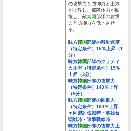
の攻撃力と防御力と士気
が上昇し、部隊体力が回
復し、敵
秦国
部隊の攻撃
力と防御力を低下させ
る。
味方
韓国
部隊の移動速度
（特定条件）15％上昇（1
分）
味方
韓国
部隊のクリティ
カル率（特定条件）15％
上昇（3分）
味方
韓国
部隊の攻撃力
（特定条件）140％上昇
（5分）
味方
韓国
部隊の防御力
（特定条件）180％上昇
▼同盟討伐戦時・英雄台
頭戦時・連撃戦線時
味方
韓国
部隊の攻撃力上