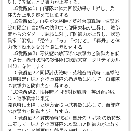
対して攻撃力と防御力が上昇する。
（LG覚醒値1）自部隊の体力回復効果が上昇し、兵士
体力が上限を超えて回復する。
（LG覚醒値1／自身が大将時／英雄台頭戦時・連撃戦
線時限定）自部隊の防御力と部隊規模が上昇し、敵部
隊からのダメージ武技に対して防御力が上昇し、状態
異常「混乱」「恐怖」「毒」「やけど」「轟丹」と体
力低下効果を受けた際に無効化する。
（LG覚醒値2）毒状態の敵部隊の攻撃力と防御力を低
下させ、轟丹状態の敵部隊に状態異常「クリティカル
封印」を付与する。
（LG覚醒値2／同盟討伐戦時・英雄台頭戦時・連撃戦
線時限定）味方合従軍部隊の撤退数に応じて、自部隊
の攻撃力と防御力が上昇する。
（LG覚醒値2／技極時／同盟討伐戦時・英雄台頭戦
時・連撃戦線時限定）
開戦時に出陣した味方合従軍武将数に応じて、自部隊
の攻撃力と防御力が上昇する。
（LG覚醒値2／裏技極時限定）自身のLG武将の所持数
に応じて、味方合従軍部隊の攻撃力と防御力が上昇す
る。フレンド援軍時は効果が発動しない。