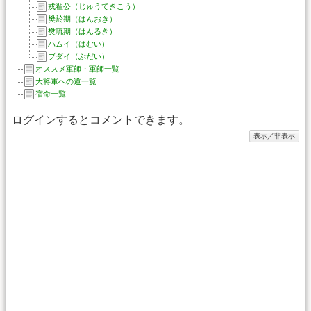
戎翟公（じゅうてきこう）
樊於期（はんおき）
樊琉期（はんるき）
ハムイ（はむい）
ブダイ（ぶだい）
オススメ軍師・軍師一覧
大将軍への道一覧
宿命一覧
ログインするとコメントできます。