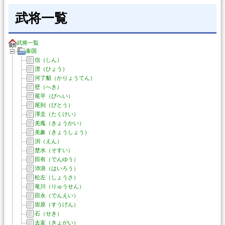
武将一覧
武将一覧
秦国
信（しん）
漂（ひょう）
河了貂（かりょうてん）
壁（へき）
尾平（びへい）
尾到（びとう）
澤圭（たくけい）
羌瘣（きょうかい）
羌象（きょうしょう）
渕（えん）
楚水（そすい）
田有（でんゆう）
沛浪（はいろう）
松左（しょうさ）
竜川（りゅうせん）
田永（でんえい）
崇原（すうげん）
石（せき）
去亥（きょがい）