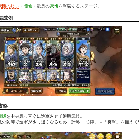
蒙恬のじぃ
・
陸仙
・最奥の
蒙恬
を撃破するステージ。
編成例
攻略
龐煖
を中央真っ直ぐに進軍させて適時武技。
敵の防陣で進軍が少し遅くなるため、計略 「防陣」＋「突撃」を揃えて