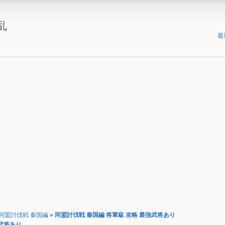
乱
最
同盟討伐戦 秦国編
»
同盟討伐戦 秦国編 将軍級 攻略 最強武将あり
強武将あり