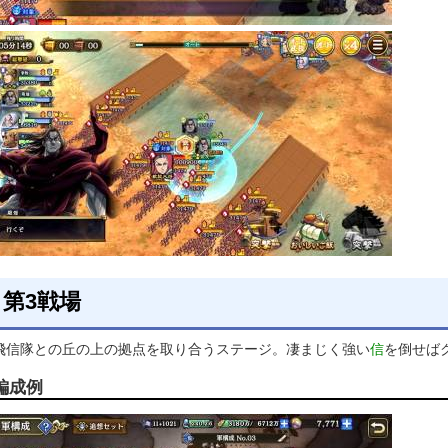
第3戦場
飛信隊との丘の上の拠点を取り合うステージ。凄まじく強い
信
を倒せば
編成例