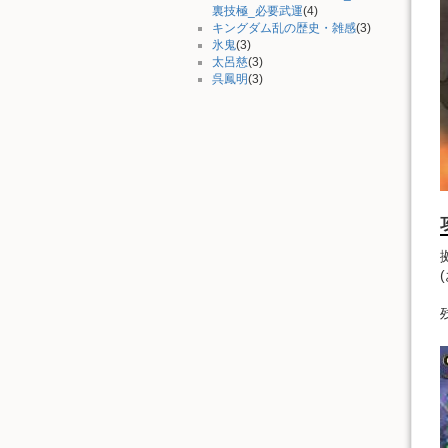
裏技極_必要武運
(4)
キングダム乱の歴史・雑感
(3)
氷鬼
(3)
太呂慈
(3)
呉鳳明
(3)