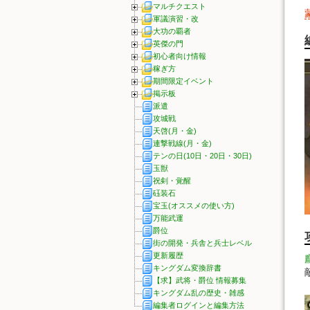
マルチクエスト
軍議演習・改
大功の覇者
英傑の門
初心者向け情報
稼ぎ方
期間限定イベント
掲示板
派遣
攻城戦
天啓(月・金)
連撃戦線(月・金)
テンの日(10日・20日・30日)
玉獣
祝剣・覚醒
砡装石
宝玉(オススメの使い方)
万能武運
爵位
街の開発・兵舎と兵士レベル
更新履歴
キングダム変換辞書
【求】武将・爵位 情報募集
キングダム乱の歴史・雑感
編集者ログインと編集方法