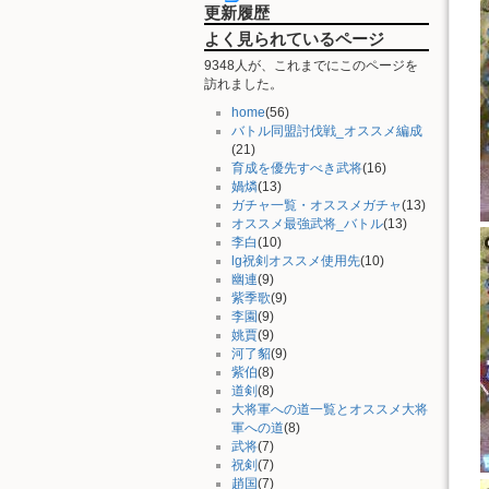
更新履歴
よく見られているページ
9348人が、これまでにこのページを
訪れました。
home
(56)
バトル同盟討伐戦_オススメ編成
(21)
育成を優先すべき武将
(16)
媧燐
(13)
ガチャ一覧・オススメガチャ
(13)
オススメ最強武将_バトル
(13)
李白
(10)
lg祝剣オススメ使用先
(10)
幽連
(9)
紫季歌
(9)
李園
(9)
姚賈
(9)
河了貂
(9)
紫伯
(8)
道剣
(8)
大将軍への道一覧とオススメ大将
軍への道
(8)
武将
(7)
祝剣
(7)
趙国
(7)