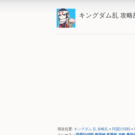
キングダム乱 攻略
現在位置:
キングダム 乱 攻略乱
»
同盟討伐戦
»
トレース:
同盟討伐戦 秦国編 将軍級 攻略 最