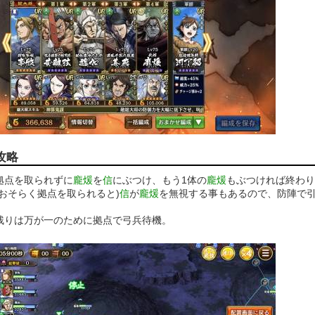
攻略
拠点を取られずに
龐煖
を
信
にぶつけ、もう1体の
龐煖
もぶつければ終わり
(おそらく拠点を取られると)
信
が
龐煖
を無視する事もあるので、防陣で
残りは万が一のために拠点で弓兵待機。