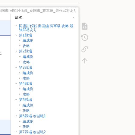
秦国編:同盟討伐戦_秦国編_将軍級_最強武将あり
目次
同盟討伐戦 秦国編 将軍級 攻略 最
強武将あり
第1戦場
編成例
攻略
第2戦場
に
編成例
攻略
第3戦場
編成例
攻略
第4戦場
編成例
攻略
第5戦場
編成例
攻略
第6戦場 攻城戦1
編成例
攻略
第7戦場 攻城戦2