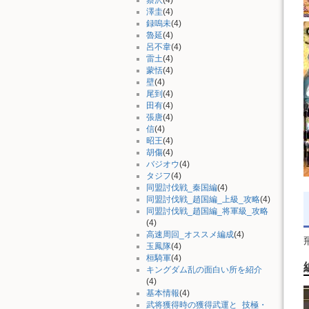
澤圭
(4)
録嗚未
(4)
魯延
(4)
呂不韋
(4)
雷土
(4)
蒙恬
(4)
壁
(4)
尾到
(4)
田有
(4)
張唐
(4)
信
(4)
昭王
(4)
胡傷
(4)
バジオウ
(4)
タジフ
(4)
同盟討伐戦_秦国編
(4)
同盟討伐戦_趙国編_上級_攻略
(4)
同盟討伐戦_趙国編_将軍級_攻略
(4)
高速周回_オススメ編成
(4)
玉鳳隊
(4)
桓騎軍
(4)
キングダム乱の面白い所を紹介
(4)
基本情報
(4)
武将獲得時の獲得武運と_技極・