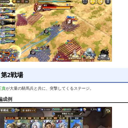
第2戦場
王賁
が大量の騎馬兵と共に、突撃してくるステージ。
編成例