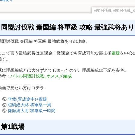
同盟討伐戦:同盟討伐戦_
同盟討伐戦 秦国編 将軍級 攻略 最強武将あり
同盟討伐戦 秦国編 将軍級 最強武将ありの攻略。
編成・武将・援軍
ここで言う最強武将は無課金・微課金でも育成可能な裏技極
龐煖
を中心
武将あり
指す。
武将なし
既に理想編成とは大分ずれてしまったので、理想編成は下記を参考。
参考：
バトル同盟討伐戦_オススメ編成
動画で見たい方はコチラ↓
・
李牧(育成途中)+龐煖
・
桓騎総大将 将軍級一周
・
廉頗総大将 将軍級一時間
第1戦場