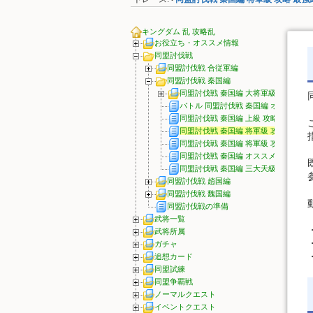
•
キングダム 乱 攻略乱
お役立ち・オススメ情報
同盟討伐戦
同盟討伐戦 合従軍編
同盟討伐戦 秦国編
同盟討伐戦 秦国編 大将軍級 攻略
バトル 同盟討伐戦 秦国編 オススメ
同盟討伐戦 秦国編 上級 攻略
同盟討伐戦 秦国編 将軍級 攻略 最強
同盟討伐戦 秦国編 将軍級 攻略 最強
同盟討伐戦 秦国編 オススメ報酬
同盟討伐戦 秦国編 三大天級 攻略
同盟討伐戦 趙国編
同盟討伐戦 魏国編
同盟討伐戦の準備
武将一覧
武将所属
ガチャ
追想カード
同盟試練
同盟争覇戦
ノーマルクエスト
イベントクエスト