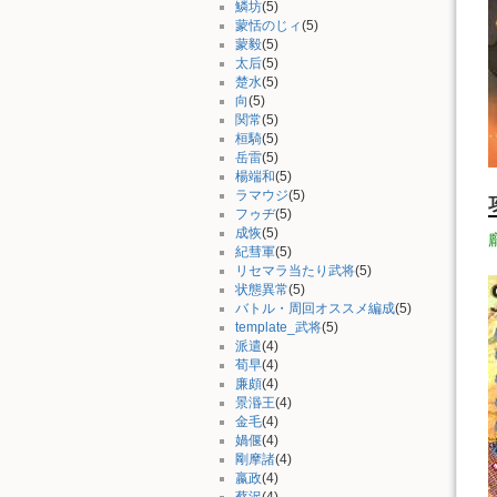
鱗坊
(5)
蒙恬のじィ
(5)
蒙毅
(5)
太后
(5)
楚水
(5)
向
(5)
関常
(5)
桓騎
(5)
岳雷
(5)
楊端和
(5)
ラマウジ
(5)
フゥヂ
(5)
成恢
(5)
紀彗軍
(5)
リセマラ当たり武将
(5)
状態異常
(5)
バトル・周回オススメ編成
(5)
template_武将
(5)
派遣
(4)
荀早
(4)
廉頗
(4)
景湣王
(4)
金毛
(4)
媧偃
(4)
剛摩諸
(4)
嬴政
(4)
蔡沢
(4)