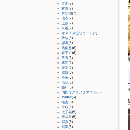
霊凰
(7)
玄峰
(7)
舜水樹
(7)
瑠衣
(7)
王翦
(7)
奈棍
(7)
オススメ追想カード
(7)
爵位
(6)
嫪毐
(6)
馬南慈
(6)
春平君
(6)
魯近
(6)
李斯
(6)
蒙驁
(6)
成蟜
(6)
松琢
(6)
蒲鶮
(6)
張印
(6)
周回オススメクエスト
(6)
syntax
(6)
輪虎
(5)
李牧
(5)
太子嘉
(5)
晋成常
(5)
紫夏
(5)
貝満
(5)