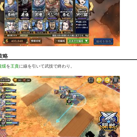
攻略
龐煖
を
王賁
に線を引いて武技で終わり。