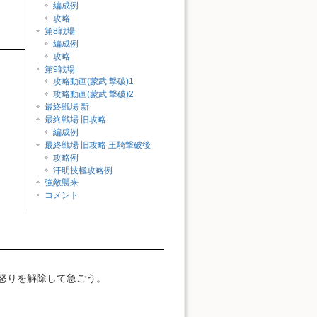
編成例
攻略
第8戦場
編成例
攻略
第9戦場
攻略動画(蒙武 撃破)1
攻略動画(蒙武 撃破)2
最終戦場 新
最終戦場 旧攻略
編成例
最終戦場 旧攻略 王騎撃破後
攻略例
汗明技極攻略例
強敵襲来
コメント
怒りを解除して急ごう。