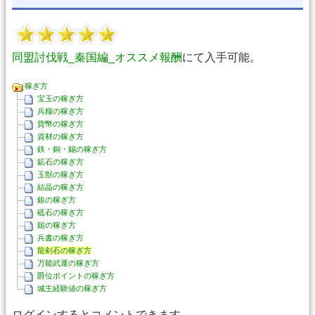
同盟討伐戦_秦国編_オススメ報酬
にて入手可能。
稼ぎ方
宝玉の稼ぎ方
兵糧の稼ぎ方
貨幣の稼ぎ方
資材の稼ぎ方
鉄・銅・錫の稼ぎ方
鉱石の稼ぎ方
玉獣の稼ぎ方
結晶の稼ぎ方
銀の稼ぎ方
砥石の稼ぎ方
鎚の稼ぎ方
兵書の稼ぎ方
龍剣石の稼ぎ方
万能武運の稼ぎ方
爵位ポイントの稼ぎ方
城主経験値の稼ぎ方
ログインするとコメントできます。