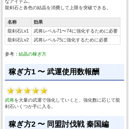
なアイテム。
龍剣石と各色の結晶を消費して上限を突破できる。
名称
効果
龍剣石Lv1
武将レベル71〜74に強化するために必要
龍剣石Lv2
武将レベル75に強化するために必要
参考：
結晶の稼ぎ方
稼ぎ方1 〜 武運使用数報酬
武将
を大量の武運で強化していくと、強化数に応じて龍
剣石いくつか手に入る。
稼ぎ方2 〜 同盟討伐戦 秦国編