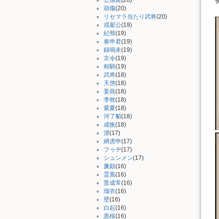
胡傷
(20)
リセマラ当たり武将
(20)
戎翟公
(19)
紀彗
(19)
春申君
(19)
録嗚未
(19)
京令
(19)
桓騎
(19)
武将
(18)
天啓
(18)
姜燕
(18)
李牧
(18)
紫夏
(18)
河了貂
(18)
成恢
(18)
漂
(17)
縛虎申
(17)
フゥヂ
(17)
シュンメン
(17)
廉頗
(16)
霊凰
(16)
晋成常
(16)
瑠衣
(16)
壁
(16)
白起
(16)
黒桜
(16)