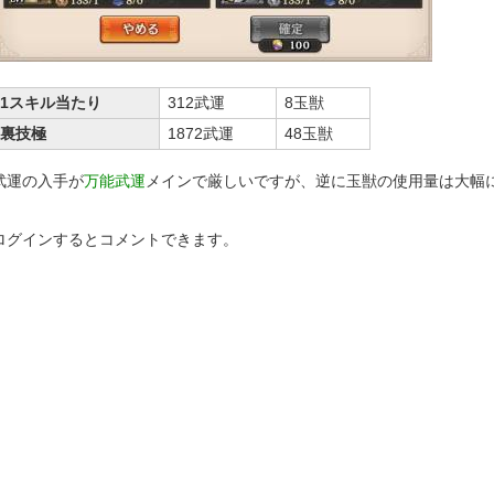
1スキル当たり
312武運
8玉獣
裏技極
1872武運
48玉獣
武運の入手が
万能武運
メインで厳しいですが、逆に玉獣の使用量は大幅
ログインするとコメントできます。