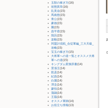
玉獣の稼ぎ方
(16)
状態異常
(16)
乱美迫
(15)
馬南慈
(15)
青公
(15)
豪徳
(15)
騰
(15)
昌平君
(15)
我呂
(15)
楽毅
(15)
同盟討伐戦_合従軍編_三大天級_
攻略
(15)
宝玉の稼ぎ方
(15)
大将軍への道一覧とオススメ大将
軍への道
(15)
キングダム変換辞書
(14)
景湣王
(14)
凱孟
(14)
紀昌
(14)
白麗
(14)
澤圭
(14)
蒙恬
(14)
蒲鶮
(14)
王翦
(14)
オススメ軍師
(14)
お役立ち情報
(13)