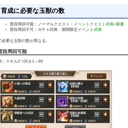
育成に必要な玉獣の数
普段周回可能：ノーマルクエスト・
イベントクエスト
武将
+
紫夏
普段周回不可：ガチャ武将・期間限定イベント
武将
で必要な玉獣の数が異なる。
普段周回可能
例：スキル1つ目を1→99