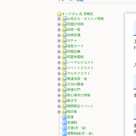
•
キングダム 乱 攻略乱
お役立ち・オススメ情報
同盟討伐戦
武将一覧
武将所属
ガチャ
追想カード
同盟試練
同盟争覇戦
ノーマルクエスト
イベントクエスト
マルチクエスト
軍議演習・改
大功の覇者
英傑の門
初心者向け情報
稼ぎ方
期間限定イベント
掲示板
派遣
攻城戦
天啓(月・金)
連撃戦線(月・金)