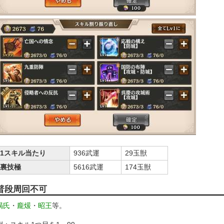
1スキル当たり
936武運
29玉獣
裏技極
5616武運
174玉獣
普段周回不可
竭氏
・
龐煖
・
昭王
等。