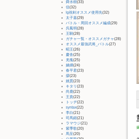
舜水樹
(33)
信
(32)
lg祝剣オススメ使用先
(32)
太子嘉
(29)
バトル・周回オススメ編成
(29)
呉鳳明
(28)
王騎
(28)
ガチャ一覧・オススメガチャ
(28)
オススメ最強武将_バトル
(27)
昭王
(26)
慶舎
(25)
羌瘣
(25)
媧燐
(24)
春平君
(23)
摎
(23)
姚賈
(23)
キタリ
(23)
尚鹿
(22)
王賁
(22)
トッヂ
(22)
syntax
(22)
李白
(21)
司馬錯
(21)
ラマウジ
(21)
紫季歌
(20)
馬呈
(20)
公孫龍
(20)