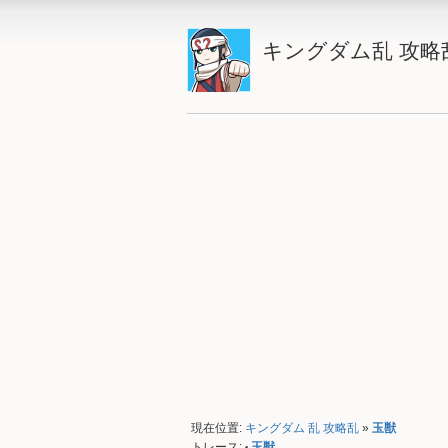
キングダム乱 攻略
現在位置:
キングダム 乱 攻略乱
»
玉獣
トレース:
玉獣