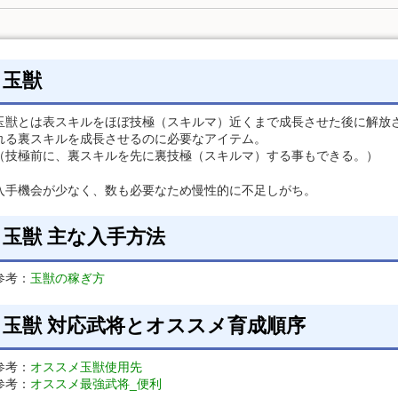
玉獣
玉獣とは表スキルをほぼ技極（スキルマ）近くまで成長させた後に解放
れる裏スキルを成長させるのに必要なアイテム。
（技極前に、裏スキルを先に裏技極（スキルマ）する事もできる。）
入手機会が少なく、数も必要なため慢性的に不足しがち。
玉獣 主な入手方法
参考：
玉獣の稼ぎ方
玉獣 対応武将とオススメ育成順序
参考：
オススメ玉獣使用先
参考：
オススメ最強武将_便利