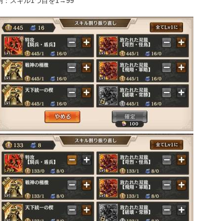
例：スキル1つ目を1→99