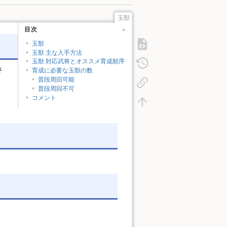
玉獣
目次
玉獣
玉獣 主な入手方法
玉獣 対応武将とオススメ育成順序
さ
育成に必要な玉獣の数
普段周回可能
普段周回不可
コメント