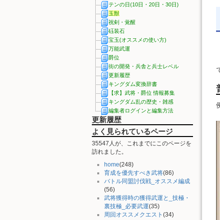
テンの日(10日・20日・30日)
玉獣
祝剣・覚醒
砡装石
宝玉(オススメの使い方)
万能武運
爵位
街の開発・兵舎と兵士レベル
更新履歴
キングダム変換辞書
【求】武将・爵位 情報募集
キングダム乱の歴史・雑感
編集者ログインと編集方法
更新履歴
よく見られているページ
35547人が、これまでにこのページを
訪れました。
home
(248)
育成を優先すべき武将
(86)
バトル同盟討伐戦_オススメ編成
(56)
武将獲得時の獲得武運と_技極・
裏技極_必要武運
(35)
周回オススメクエスト
(34)