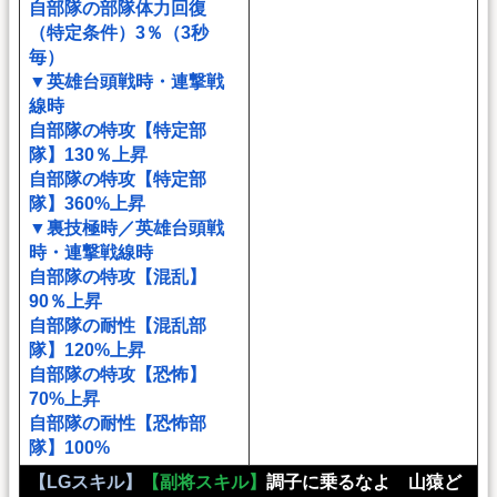
自部隊の部隊体力回復
（特定条件）3％（3秒
毎）
▼英雄台頭戦時・連撃戦
線時
自部隊の特攻【特定部
隊】130％上昇
自部隊の特攻【特定部
隊】360%上昇
▼裏技極時／英雄台頭戦
時・連撃戦線時
自部隊の特攻【混乱】
90％上昇
自部隊の耐性【混乱部
隊】120%上昇
自部隊の特攻【恐怖】
70%上昇
自部隊の耐性【恐怖部
隊】100%
【LGスキル】
【副将スキル】
調子に乗るなよ 山猿ど