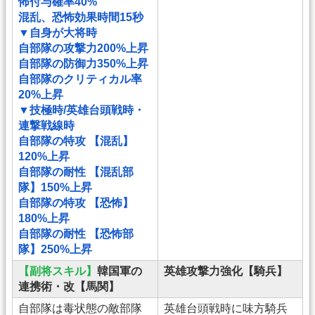
怖付与確率40%
混乱、恐怖効果時間15秒
▼自身が大将時
自部隊の攻撃力200%上昇
自部隊の防御力350%上昇
自部隊のクリティカル率
20%上昇
▼技極時/英雄台頭戦時・
連撃戦線時
自部隊の特攻 【混乱】
120%上昇
自部隊の耐性 【混乱部
隊】150%上昇
自部隊の特攻 【恐怖】
180%上昇
自部隊の耐性 【恐怖部
隊】250%上昇
【副将スキル】
韓国軍の
英雄攻撃力強化【騎兵】
連携術・改【馬関】
自部隊は毒状態の敵部隊
英雄台頭戦時に味方騎兵