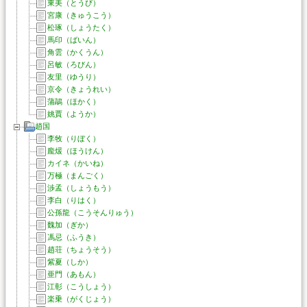
東美（とうび）
宮康（きゅうこう）
松琢（しょうたく）
馬印（ばいん）
角雲（かくうん）
呂敏（ろびん）
友里（ゆうり）
京令（きょうれい）
蒲鶮（ほかく）
姚賈（ようか）
趙国
李牧（りぼく）
龐煖（ほうけん）
カイネ（かいね）
万極（まんごく）
渉孟（しょうもう）
李白（りはく）
公孫龍（こうそんりゅう）
魏加（ぎか）
馮忌（ふうき）
趙荘（ちょうそう）
紫夏（しか）
亜門（あもん）
江彰（こうしょう）
楽乗（がくじょう）