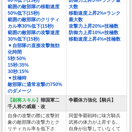
80%低下(15秒)
防御力上昇5%×ランク最
範囲の敵部隊の移動速度
大数
50%低下(15秒)
移動速度上昇2%×ランク
範囲の敵部隊のクリティ
最大数
カル率30%低下(15秒)
攻撃力上昇20%×技極数
範囲の敵部隊の攻撃速度
防御力上昇10%×技極数
30%低下(15秒)
移動速度上昇4%×技極数
▼自部隊の直接攻擊無効
化時間
5秒:50%
15秒:35%
30秒:15%
▼技極時
敵部隊に通常攻撃の750%
のダメージ
【副将スキル】
韓国軍二
争覇体力強化【騎兵】
千人将の威厳・改
自身の攻撃の際に攻撃対
同盟争覇戦時に味方騎兵
象の敵部隊の攻撃力とク
武将の体力が上昇する。
リティカル率を低下さ
自身が出撃していなくて