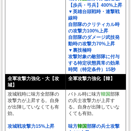
【歩兵・弓兵】400%上昇
▼英雄台頭戦時・連撃戦
線時
自部隊のクリティカル時
の攻撃力100%上昇
自部隊のダメージ武技発
動時の攻撃力70%上昇
▼裏技極時
攻撃対象の敵部隊に付与
する特定状態異常の効果
時間（特定条件）15秒
全軍攻撃力強化・大【攻
全軍攻撃力強化【韓】
城】
攻城戦時に味方全部隊の
バトル時に味方
韓国
部隊
攻撃力が上昇する。自身
の兵士攻撃力が上昇す
が出陣していなくても有
る。自身が出陣していな
効。
くても有効。
攻城戦攻撃力15%上昇
味方
韓国
部隊の兵士攻撃