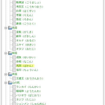
剛摩諸（ごうましょ）
考烈王（こうれつおう）
白翠（はくすい）
李園（りえん）
魯近（ろきん）
豪徳（ごうとく）
燕国
楽毅（がくき）
劇辛（げきしん）
オルド（おるど）
ユキイ（ゆきい）
オタジ（おたじ）
韓国
成恢（せいかい）
奈棍（なこん）
馬関（ばかん）
張印（ちょういん）
斉国
王建王（おうけんおう）
山の民
ランカイ（らんかい）
楊端和（ようたんわ）
バジオウ（ばじおう）
タジフ（たじふ）
シュンメン（しゅんめん）