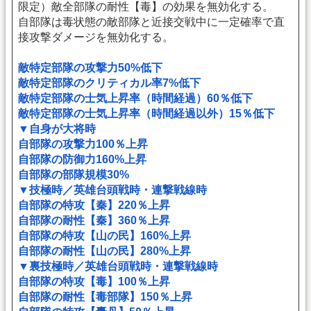
限定）敵全部隊の耐性【毒】の効果を無効化する。
自部隊は毒状態の敵部隊と近接交戦中に一定確率で直
接攻撃ダメージを無効化する。
敵特定部隊の攻撃力50%低下
敵特定部隊のクリティカル率7%低下
敵特定部隊の士気上昇率（時間経過）60％低下
敵特定部隊の士気上昇率（時間経過以外）15％低下
▼自身が大将時
自部隊の攻撃力100％上昇
自部隊の防御力160%上昇
自部隊の部隊規模30%
▼技極時／英雄台頭戦時・連撃戦線時
自部隊の特攻【秦】220％上昇
自部隊の耐性【秦】360％上昇
自部隊の特攻【山の民】160%上昇
自部隊の耐性【山の民】280%上昇
▼裏技極時／英雄台頭戦時・連撃戦線時
自部隊の特攻【毒】100％上昇
自部隊の耐性【毒部隊】150％上昇