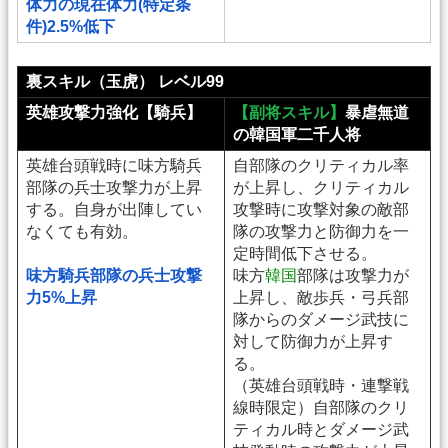
体力の現在体力(特定条
件)2.5%低下
裏スキル（玉虎） レベル99
英雄攻撃力強化【騎兵】
【副将スキル】
暴虐無道
の韓国軍二千人将
英雄台頭戦時に味方騎兵
自部隊のクリティカル率
部隊の兵士攻撃力が上昇
が上昇し、クリティカル
する。自身が出陣してい
攻撃時に攻撃対象の敵部
なくても有効。
隊の攻撃力と防御力を一
定時間低下させる。
味方騎兵部隊の兵士攻撃
味方
韓国
部隊は攻撃力が
力5%上昇
上昇し、敵歩兵・弓兵部
隊からのダメージ武技に
対して防御力が上昇す
る。
（英雄台頭戦時・連撃戦
線時限定）自部隊のクリ
ティカル時とダメージ武