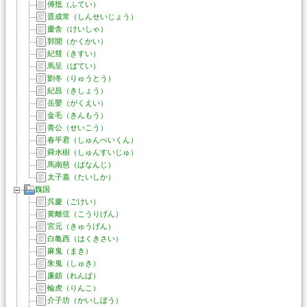
傅抵（ふてい）
晋成常（しんせいじょう）
慶舎（けいしゃ）
郭開（かくかい）
紀彗（きすい）
馬呈（ばてい）
劉冬（りゅうとう）
紀昌（きしょう）
岳嬰（がくえい）
金毛（きんもう）
青公（せいこう）
春平君（しゅんぺいくん）
舜水樹（しゅんすいじゅ）
馬南慈（ばなんじ）
太子嘉（たいしか）
魏国
呉慶（ごけい）
黄離弦（こうりげん）
宮元（きゅうげん）
白亀西（はくきさい）
麻鬼（まき）
朱鬼（しゅき）
廉頗（れんぱ）
輪虎（りんこ）
介子坊（かいしぼう）