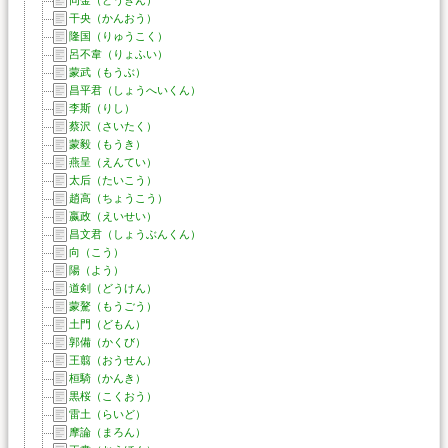
干央（かんおう）
隆国（りゅうこく）
呂不韋（りょふい）
蒙武（もうぶ）
昌平君（しょうへいくん）
李斯（りし）
蔡沢（さいたく）
蒙毅（もうき）
燕呈（えんてい）
太后（たいこう）
趙高（ちょうこう）
嬴政（えいせい）
昌文君（しょうぶんくん）
向（こう）
陽（よう）
道剣（どうけん）
蒙驁（もうごう）
土門（どもん）
郭備（かくび）
王翦（おうせん）
桓騎（かんき）
黒桜（こくおう）
雷土（らいど）
摩論（まろん）