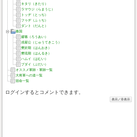
キタリ（きたり）
ラマウジ（らまうじ）
トッヂ（とっぢ）
フゥヂ（ふぅぢ）
ダント（だんと）
毐国
嫪毐（ろうあい）
戎翟公（じゅうてきこう）
樊於期（はんおき）
樊琉期（はんるき）
ハムイ（はむい）
ブダイ（ぶだい）
オススメ軍師・軍師一覧
大将軍への道一覧
宿命一覧
ログインするとコメントできます。