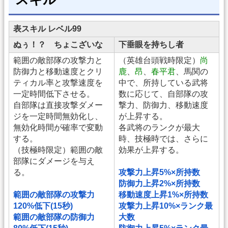
表スキル レベル99
ぬぅ！？ ちょこざいな
下垂眼を持ちし者
範囲の敵部隊の攻撃力と
（英雄台頭戦時限定）
尚
防御力と移動速度とクリ
鹿
、
昂
、
春平君
、馬関の
ティカル率と攻撃速度を
中で、所持している武将
一定時間低下させる。
数に応じて、自部隊の攻
自部隊は直接攻撃ダメー
撃力、防御力、移動速度
ジを一定時間無効化し、
が上昇する。
無効化時間が確率で変動
各武将のランクが最大
する。
時、技極時では、さらに
（技極時限定）範囲の敵
効果が上昇する。
部隊にダメージを与え
る。
攻撃力上昇5%×所持数
防御力上昇2%×所持数
範囲の敵部隊の攻撃力
移動速度上昇1%×所持数
120%低下(15秒)
攻撃力上昇10%×ランク最
範囲の敵部隊の防御力
大数