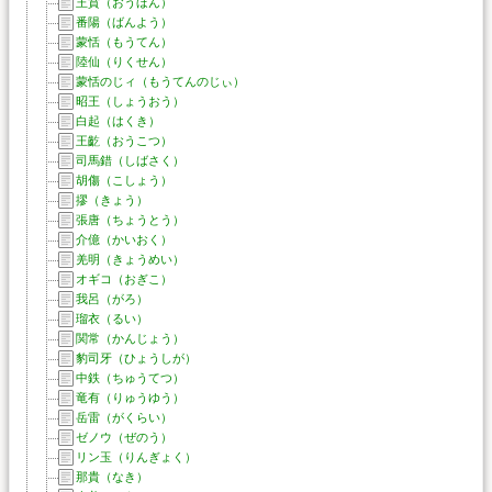
王賁（おうほん）
番陽（ばんよう）
蒙恬（もうてん）
陸仙（りくせん）
蒙恬のじィ（もうてんのじぃ）
昭王（しょうおう）
白起（はくき）
王齕（おうこつ）
司馬錯（しばさく）
胡傷（こしょう）
摎（きょう）
張唐（ちょうとう）
介億（かいおく）
羌明（きょうめい）
オギコ（おぎこ）
我呂（がろ）
瑠衣（るい）
関常（かんじょう）
豹司牙（ひょうしが）
中鉄（ちゅうてつ）
竜有（りゅうゆう）
岳雷（がくらい）
ゼノウ（ぜのう）
リン玉（りんぎょく）
那貴（なき）