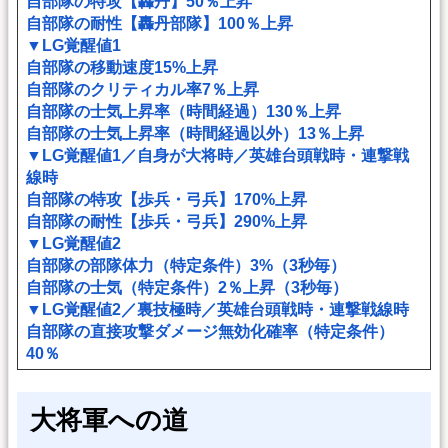
自部隊の特攻【轟丹】50％上昇
自部隊の耐性【轟丹部隊】100％上昇
▼LG覚醒値1
自部隊の移動速度15%上昇
自部隊のクリティカル率7％上昇
自部隊の士気上昇率（時間経過）130％上昇
自部隊の士気上昇率（時間経過以外）13％上昇
▼LG覚醒値1／自身が大将時／英雄台頭戦時・連撃戦
線時
自部隊の特攻【歩兵・弓兵】170%上昇
自部隊の耐性【歩兵・弓兵】290%上昇
▼LG覚醒値2
自部隊の部隊体力（特定条件）3%（3秒毎）
自部隊の士気（特定条件）2％上昇（3秒毎）
▼LG覚醒値2／裏技極時／英雄台頭戦時・連撃戦線時
自部隊の直接攻撃ダメージ無効化確率（特定条件）
40％
大将軍への道