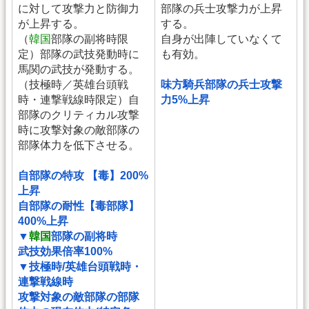
に対して攻撃力と防御力
部隊の兵士攻撃力が上昇
が上昇する。
する。
（
韓国
部隊の副将時限
自身が出陣していなくて
定）部隊の武技発動時に
も有効。
馬関の武技が発動する。
（技極時／英雄台頭戦
味方騎兵部隊の兵士攻撃
時・連撃戦線時限定）自
力5%上昇
部隊のクリティカル攻撃
時に攻撃対象の敵部隊の
部隊体力を低下させる。
自部隊の特攻 【毒】200%
上昇
自部隊の耐性【毒部隊】
400%上昇
▼
韓国
部隊の副将時
武技効果倍率100%
▼技極時/英雄台頭戦時・
連撃戦線時
攻撃対象の敵部隊の部隊