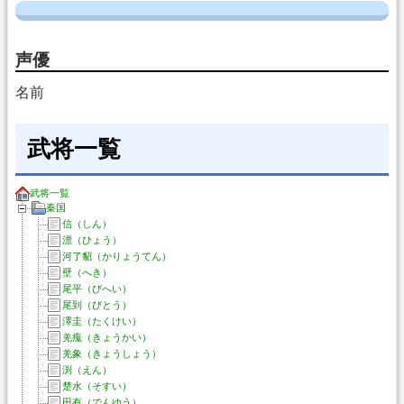
声優
名前
武将一覧
武将一覧
秦国
信（しん）
漂（ひょう）
河了貂（かりょうてん）
壁（へき）
尾平（びへい）
尾到（びとう）
澤圭（たくけい）
羌瘣（きょうかい）
羌象（きょうしょう）
渕（えん）
楚水（そすい）
田有（でんゆう）