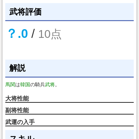
武将評価
？.0
/
10点
解説
馬関
は
韓国
の騎兵
武将
。
大将性能
副将性能
武運の入手
スキル