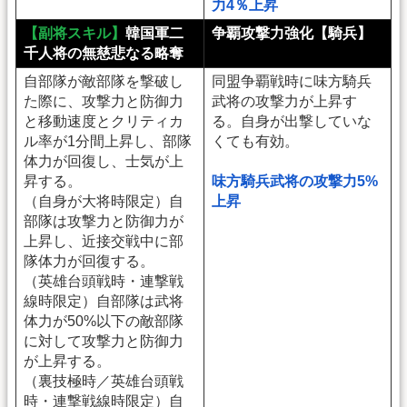
力4％上昇
【副将スキル】
韓国軍二
争覇攻撃力強化【騎兵】
千人将の無慈悲なる略奪
自部隊が敵部隊を撃破し
同盟争覇戦時に味方騎兵
た際に、攻撃力と防御力
武将の攻撃力が上昇す
と移動速度とクリティカ
る。自身が出撃していな
ル率が1分間上昇し、部隊
くても有効。
体力が回復し、士気が上
昇する。
味方騎兵武将の攻撃力5%
（自身が大将時限定）自
上昇
部隊は攻撃力と防御力が
上昇し、近接交戦中に部
隊体力が回復する。
（英雄台頭戦時・連撃戦
線時限定）自部隊は武将
体力が50%以下の敵部隊
に対して攻撃力と防御力
が上昇する。
（裏技極時／英雄台頭戦
時・連撃戦線時限定）自