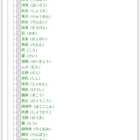
沛浪（はいろう）
松左（しょうさ）
竜川（りゅうせん）
田永（でんえい）
崇原（すうげん）
石（せき）
去亥（きょがい）
魯延（ろえん）
昂（こう）
慶（けい）
成蟜（せいきょう）
ムタ（むた）
左慈（さじ）
肆氏（しし）
徐完（じょかん）
竭氏（けつし）
魏興（ぎこう）
麃公（ひょうこう）
縛虎申（ばくこしん）
尚鹿（しょうかく）
王騎（おうき）
騰（とう）
録嗚未（ろくおみ）
鱗坊（りんぼう）
同金（どうきん）