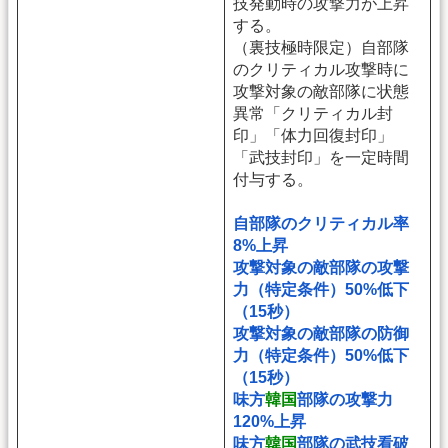
技発動時の攻撃力が上昇
する。
（裏技極時限定）自部隊
のクリティカル攻撃時に
攻撃対象の敵部隊に状態
異常「クリティカル封
印」「体力回復封印」
「武技封印」を一定時間
付与する。
自部隊のクリティカル率
8%上昇
攻撃対象の敵部隊の攻撃
力（特定条件）50%低下
（15秒）
攻撃対象の敵部隊の防御
力（特定条件）50%低下
（15秒）
味方
韓国
部隊の攻撃力
120%上昇
味方
韓国
部隊の武技看破