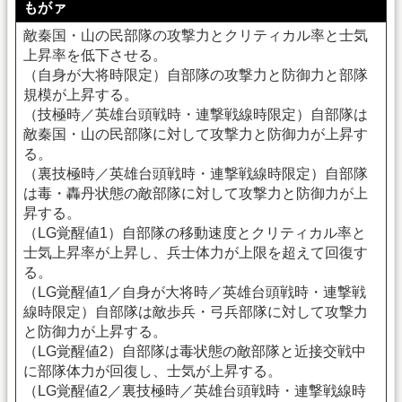
もがァ
敵秦国・山の民部隊の攻撃力とクリティカル率と士気
上昇率を低下させる。
（自身が大将時限定）自部隊の攻撃力と防御力と部隊
規模が上昇する。
（技極時／英雄台頭戦時・連撃戦線時限定）自部隊は
敵秦国・山の民部隊に対して攻撃力と防御力が上昇す
る。
（裏技極時／英雄台頭戦時・連撃戦線時限定）自部隊
は毒・轟丹状態の敵部隊に対して攻撃力と防御力が上
昇する。
（LG覚醒値1）自部隊の移動速度とクリティカル率と
士気上昇率が上昇し、兵士体力が上限を超えて回復す
る。
（LG覚醒値1／自身が大将時／英雄台頭戦時・連撃戦
線時限定）自部隊は敵歩兵・弓兵部隊に対して攻撃力
と防御力が上昇する。
（LG覚醒値2）自部隊は毒状態の敵部隊と近接交戦中
に部隊体力が回復し、士気が上昇する。
（LG覚醒値2／裏技極時／英雄台頭戦時・連撃戦線時