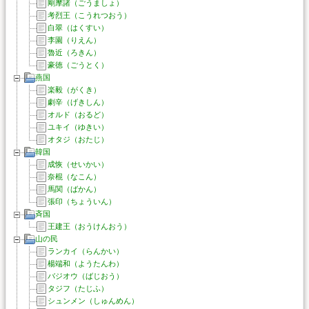
剛摩諸（ごうましょ）
考烈王（こうれつおう）
白翠（はくすい）
李園（りえん）
魯近（ろきん）
豪徳（ごうとく）
燕国
楽毅（がくき）
劇辛（げきしん）
オルド（おるど）
ユキイ（ゆきい）
オタジ（おたじ）
韓国
成恢（せいかい）
奈棍（なこん）
馬関（ばかん）
張印（ちょういん）
斉国
王建王（おうけんおう）
山の民
ランカイ（らんかい）
楊端和（ようたんわ）
バジオウ（ばじおう）
タジフ（たじふ）
シュンメン（しゅんめん）