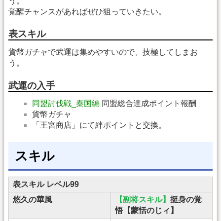
う。
覚醒チャンスがあればぜひ狙っていきたい。
表スキル
貨幣ガチャで武運は集めやすいので、技極してしまお
う。
武運の入手
同盟討伐戦_秦国編
同盟総合達成ポイント報酬
貨幣ガチャ
「王宮商店」にて絆ポイントと交換。
スキル
表スキル レベル99
悠久の華風
【副将スキル】
挺身の覚
悟【蒙恬のじィ】