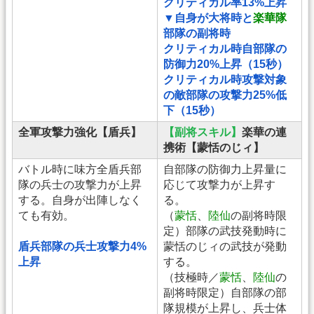
クリティカル率13%上昇
▼自身が大将時と
楽華隊
部隊の副将時
クリティカル時自部隊の
防御力20%上昇（15秒）
クリティカル時攻撃対象
の敵部隊の攻撃力25%低
下（15秒）
全軍攻撃力強化【盾兵】
【副将スキル】
楽華の連
携術【蒙恬のじィ】
バトル時に味方全盾兵部
自部隊の防御力上昇量に
隊の兵士の攻撃力が上昇
応じて攻撃力が上昇す
する。自身が出陣しなく
る。
ても有効。
（
蒙恬
、
陸仙
の副将時限
定）部隊の武技発動時に
盾兵部隊の兵士攻撃力4%
蒙恬のじィの武技が発動
上昇
する。
（技極時／
蒙恬
、
陸仙
の
副将時限定）自部隊の部
隊規模が上昇し、兵士体