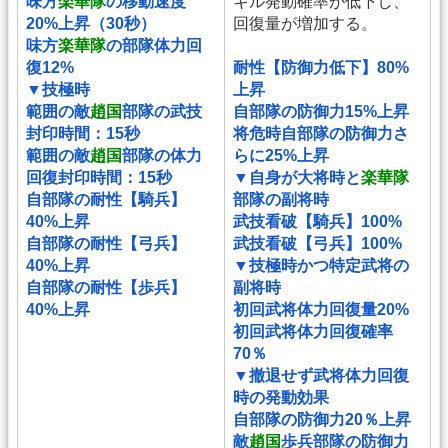
味方
楽華隊
の移動速度
キル発動確率が低下し、
20%上昇（30秒）
回復量が増加する。
味方
楽華隊
の部隊体力回
復12%
耐性【防御力低下】80%
▼技極時
上昇
範囲の敵
趙国
部隊の武技
自部隊の防御力15%上昇
封印時間：15秒
将危時自部隊の防御力さ
範囲の敵
趙国
部隊の体力
らに25%上昇
回復封印時間：15秒
▼自身が大将時と
楽華隊
自部隊の耐性【騎兵】
部隊の副将時
40%上昇
武技看破【騎兵】100%
自部隊の耐性【弓兵】
武技看破【弓兵】100%
40%上昇
▼技極時かつ特定武将の
自部隊の耐性【歩兵】
副将時
40%上昇
初回武将体力回復量20%
初回武将体力回復確率
70％
▼撤退せず武将体力回復
時の発動効果
自部隊の防御力20％上昇
敵
趙国
歩兵部隊の防御力