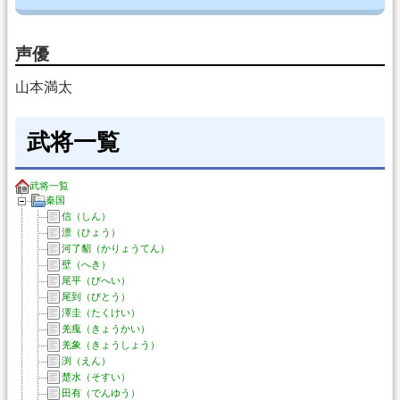
声優
山本満太
武将一覧
武将一覧
秦国
信（しん）
漂（ひょう）
河了貂（かりょうてん）
壁（へき）
尾平（びへい）
尾到（びとう）
澤圭（たくけい）
羌瘣（きょうかい）
羌象（きょうしょう）
渕（えん）
楚水（そすい）
田有（でんゆう）