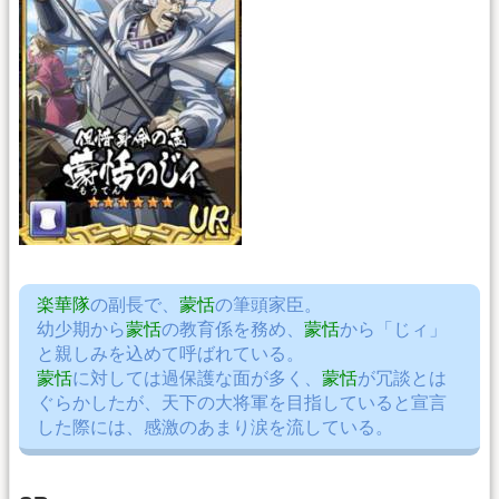
楽華隊
の副長で、
蒙恬
の筆頭家臣。
幼少期から
蒙恬
の教育係を務め、
蒙恬
から「じィ」
と親しみを込めて呼ばれている。
蒙恬
に対しては過保護な面が多く、
蒙恬
が冗談とは
ぐらかしたが、天下の大将軍を目指していると宣言
した際には、感激のあまり涙を流している。