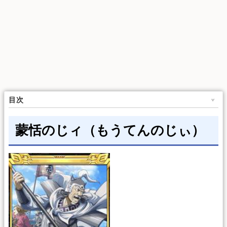
目次
蒙恬のじィ（もうてんのじぃ）