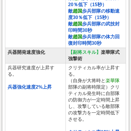
20％低下（15秒）
敵
趙国
歩兵部隊の移動速
度30％低下（15秒）
敵
趙国
歩兵部隊の武技封
印時間30秒
敵
趙国
歩兵部隊の体力回
復封印時間30秒
兵器開発速度強化
【副将スキル】
楽華隊式
強撃術
兵器研究速度が上昇す
クリティカル率が上昇す
る。
る。
（自身が大将時と
楽華隊
兵器強化速度2%上昇
部隊の副将時限定）クリ
ティカル発生時に自部隊
の防御力が一定時間上昇
し、攻撃している敵部隊
の攻撃力を一定時間低下
させる。