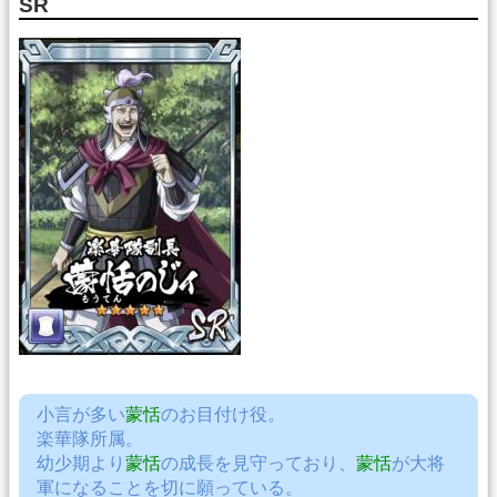
SR
小言が多い
蒙恬
のお目付け役。
楽華隊所属。
幼少期より
蒙恬
の成長を見守っており、
蒙恬
が大将
軍になることを切に願っている。