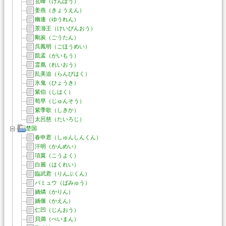
玄峰（げんぽう）
姜燕（きょうえん）
幽連（ゆうれん）
景湣王（けいびんおう）
剛炭（ごうたん）
呉鳳明（ごほうめい）
凱孟（がいもう）
霊凰（れいおう）
乱美迫（らんびはく）
氷鬼（ひょうき）
紫伯（しはく）
荀早（じゅんそう）
紫季歌（しきか）
太呂慈（たいろじ）
楚国
春申君（しゅんしんくん）
汗明（かんめい）
項翼（こうよく）
白麗（はくれい）
臨武君（りんぶくん）
バミュウ（ばみゅう）
媧燐（かりん）
媧偃（かえん）
仁凹（じんおう）
貝満（べいまん）