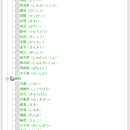
傅抵（ふてい）
晋成常（しんせいじょう）
慶舎（けいしゃ）
郭開（かくかい）
紀彗（きすい）
馬呈（ばてい）
劉冬（りゅうとう）
紀昌（きしょう）
岳嬰（がくえい）
金毛（きんもう）
青公（せいこう）
春平君（しゅんぺいくん）
舜水樹（しゅんすいじゅ）
馬南慈（ばなんじ）
太子嘉（たいしか）
魏国
呉慶（ごけい）
黄離弦（こうりげん）
宮元（きゅうげん）
白亀西（はくきさい）
麻鬼（まき）
朱鬼（しゅき）
廉頗（れんぱ）
輪虎（りんこ）
介子坊（かいしぼう）