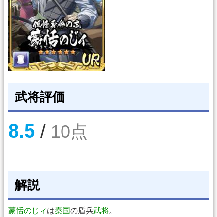
武将評価
8.5
/
10点
解説
蒙恬のじィ
は
秦国
の盾兵
武将
。