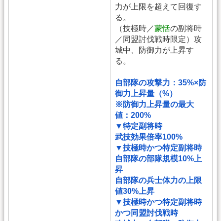
力が上限を超えて回復す
る。
（技極時／
蒙恬
の副将時
／同盟討伐戦時限定）攻
城中、防御力が上昇す
る。
自部隊の攻撃力：35%×防
御力上昇量（%）
※防御力上昇量の最大
値：200%
▼特定副将時
武技効果倍率100%
▼技極時かつ特定副将時
自部隊の部隊規模10%上
昇
自部隊の兵士体力の上限
値30%上昇
▼技極時かつ特定副将時
かつ同盟討伐戦時