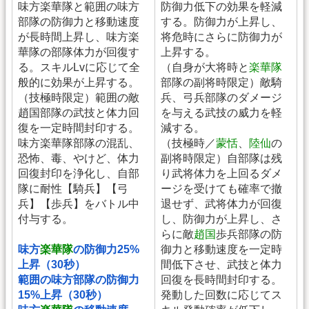
味方楽華隊と範囲の味方
防御力低下の効果を軽減
部隊の防御力と移動速度
する。防御力が上昇し、
が長時間上昇し、味方楽
将危時にさらに防御力が
華隊の部隊体力が回復す
上昇する。
る。スキルLvに応じて全
（自身が大将時と
楽華隊
般的に効果が上昇する。
部隊の副将時限定）敵騎
（技極時限定）範囲の敵
兵、弓兵部隊のダメージ
趙国部隊の武技と体力回
を与える武技の威力を軽
復を一定時間封印する。
減する。
味方楽華隊部隊の混乱、
（技極時／
蒙恬
、
陸仙
の
恐怖、毒、やけど、体力
副将時限定）自部隊は残
回復封印を浄化し、自部
り武将体力を上回るダメ
隊に耐性【騎兵】【弓
ージを受けても確率で撤
兵】【歩兵】をバトル中
退せず、武将体力が回復
付与する。
し、防御力が上昇し、さ
らに敵
趙国
歩兵部隊の防
味方
楽華隊
の防御力25%
御力と移動速度を一定時
上昇（30秒）
間低下させ、武技と体力
範囲の味方部隊の防御力
回復を長時間封印する。
15%上昇（30秒）
発動した回数に応じてス