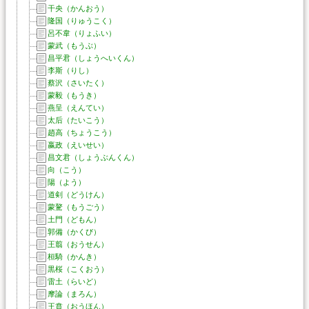
干央（かんおう）
隆国（りゅうこく）
呂不韋（りょふい）
蒙武（もうぶ）
昌平君（しょうへいくん）
李斯（りし）
蔡沢（さいたく）
蒙毅（もうき）
燕呈（えんてい）
太后（たいこう）
趙高（ちょうこう）
嬴政（えいせい）
昌文君（しょうぶんくん）
向（こう）
陽（よう）
道剣（どうけん）
蒙驁（もうごう）
土門（どもん）
郭備（かくび）
王翦（おうせん）
桓騎（かんき）
黒桜（こくおう）
雷土（らいど）
摩論（まろん）
王賁（おうほん）