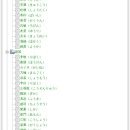
宮康（きゅうこう）
松琢（しょうたく）
馬印（ばいん）
角雲（かくうん）
呂敏（ろびん）
友里（ゆうり）
京令（きょうれい）
蒲鶮（ほかく）
姚賈（ようか）
趙国
李牧（りぼく）
龐煖（ほうけん）
カイネ（かいね）
万極（まんごく）
渉孟（しょうもう）
李白（りはく）
公孫龍（こうそんりゅう）
魏加（ぎか）
馮忌（ふうき）
趙荘（ちょうそう）
紫夏（しか）
亜門（あもん）
江彰（こうしょう）
楽乗（がくじょう）