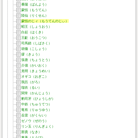
番陽（ばんよう）
蒙恬（もうてん）
陸仙（りくせん）
蒙恬のじィ（もうてんのじぃ）
昭王（しょうおう）
白起（はくき）
王齕（おうこつ）
司馬錯（しばさく）
胡傷（こしょう）
摎（きょう）
張唐（ちょうとう）
介億（かいおく）
羌明（きょうめい）
オギコ（おぎこ）
我呂（がろ）
瑠衣（るい）
関常（かんじょう）
豹司牙（ひょうしが）
中鉄（ちゅうてつ）
竜有（りゅうゆう）
岳雷（がくらい）
ゼノウ（ぜのう）
リン玉（りんぎょく）
那貴（なき）
東美（とうび）