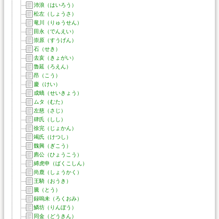
沛浪（はいろう）
松左（しょうさ）
竜川（りゅうせん）
田永（でんえい）
崇原（すうげん）
石（せき）
去亥（きょがい）
魯延（ろえん）
昂（こう）
慶（けい）
成蟜（せいきょう）
ムタ（むた）
左慈（さじ）
肆氏（しし）
徐完（じょかん）
竭氏（けつし）
魏興（ぎこう）
麃公（ひょうこう）
縛虎申（ばくこしん）
尚鹿（しょうかく）
王騎（おうき）
騰（とう）
録嗚未（ろくおみ）
鱗坊（りんぼう）
同金（どうきん）