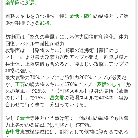
楽華隊
に
所属
。
副将スキルを３つ持ち、特に
蒙恬
・
陸仙
の副将として活
躍が期待できる
武将
。
防御面は「悠久の華風」による体力回復封印浄化、体力
回復、バトル中耐性が魅力。
攻撃面は「【副将スキル】楽華の連携術【蒙恬のじ
ィ】」により最大攻撃力70%アップが狙え、部隊規模と
兵士体力上限突破も含めると、凄まじい攻撃力アップで
非常に強い。
最大攻撃力70%アップには防御力200%アップが必要だ
が、
王翦
の総大将スキルで170%アップ、
蒙恬のじィ
「悠
久の華風」で25%、「【副将スキル】挺身の覚悟【蒙恬
のじィ】」で15%、
昌文君
の戦場スキルで40%等、組み
合わせて行く事で十分狙っていける。
決して
蒙恬
専用という事は無く、他の国の武将でも防御
力上昇がのる編成では副将として有効。
春申君
裏技極編成には、副将として候補に挙がるであろ