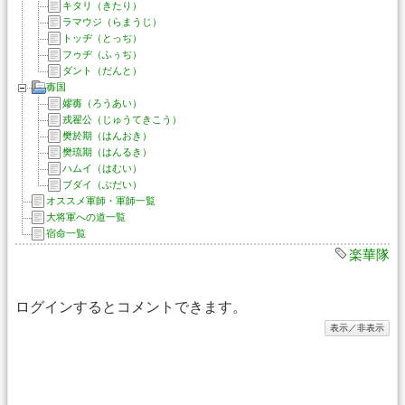
キタリ（きたり）
ラマウジ（らまうじ）
トッヂ（とっぢ）
フゥヂ（ふぅぢ）
ダント（だんと）
毐国
嫪毐（ろうあい）
戎翟公（じゅうてきこう）
樊於期（はんおき）
樊琉期（はんるき）
ハムイ（はむい）
ブダイ（ぶだい）
オススメ軍師・軍師一覧
大将軍への道一覧
宿命一覧
楽華隊
ログインするとコメントできます。