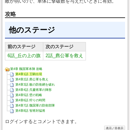
敵が弱いので、単体に撃破数を与えたいときに有効。
攻略
他のステージ
前のステージ
次のステージ
6話_丘の上の旗
2話_麃公軍を救え
第4章 魏国軍本陣 攻略
第4章1話 王騎出現
第4章2話 麃公軍を救え
第4章3話 敵の防衛網を破れ
第4章4話 呉慶将軍の陣形
第4章5話 壁の戦略
第4章6話 狩りの時間
第4章7話 魏国軍の防衛部隊
第4章8話 智将対猛将
ログインするとコメントできます。