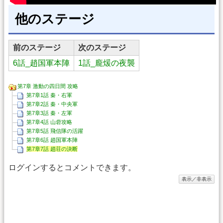
他のステージ
前のステージ
次のステージ
6話_趙国軍本陣
1話_龐煖の夜襲
第7章 激動の四日間 攻略
第7章1話 秦・右軍
第7章2話 秦・中央軍
第7章3話 秦・左軍
第7章4話 山砦攻略
第7章5話 飛信隊の活躍
第7章6話 趙国軍本陣
第7章7話 趙荘の決断
ログインするとコメントできます。